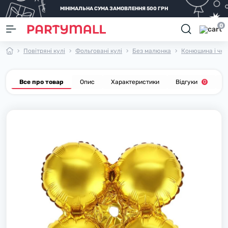
МІНІМАЛЬНА СУМА ЗАМОВЛЕННЯ 500 ГРН
0
Повітряні кулі
Фольговані кулі
Без малюнка
Конюшина і чо
Все про товар
Опис
Характеристики
Відгуки
П
0