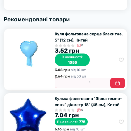
Рекомендовані товари
Куля фольгована серце блакитне,
5" (12 см), Китай
0
3.52 грн
В наявності:
1055
3.08 грн
вiд 10 шт
2.64 грн
вiд 50 шт
Кулька фольгована "Зірка темно-
синя" діаметр 18" (45 см), Китай
0
7.04 грн
775
В наявності:
6.16 грн
вiд 10 шт