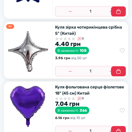
Куля зірка чотирикінцева срібна
Хiт
5" (Китай)
0
4.40 грн
108
В наявності:
3.96 грн
вiд 50 шт
Куля фольгована серце фіолетове
18" (45 см) Китай
0
7.04 грн
366
В наявності:
6.16 грн
вiд 10 шт