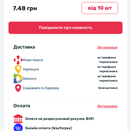
7.48 грн
вiд 10 шт
Повідомити про наявність
Доставка
Детальнiше
за тарифами
Нова пошта
перевізника
за тарифами
Укрпошта
перевізника
за тарифами
Delivery
перевізника
Самовивіз із Харкова
безкоштовно
Оплата
Детальнiше
Оплата на розрахунковий рахунок ФОП
Онлайн оплата (Wayforpay)