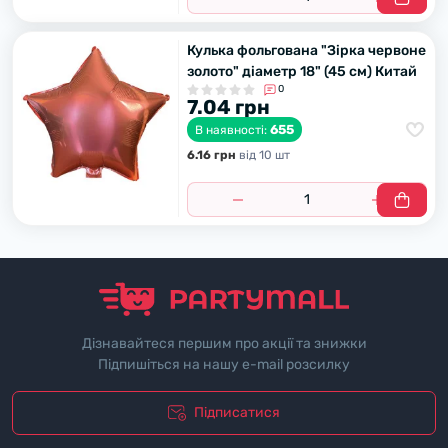
Кулька фольгована "Зірка червоне
золото" діаметр 18" (45 см) Китай
0
7.04 грн
655
В наявності:
6.16 грн
вiд 10 шт
Дізнавайтеся першим про акції та знижки
Підпишіться на нашу e-mail розсилку
Підписатися
"Полiтика безпеки"