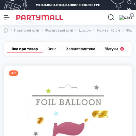
МІНІМАЛЬНА СУМА ЗАМОВЛЕННЯ 500 ГРН
0
Повітряні кулі
Фольговані кулі
Цифри
Рожеві 76 см
Фольг
Все про товар
Опис
Характеристики
Відгуки
П
0
Хiт