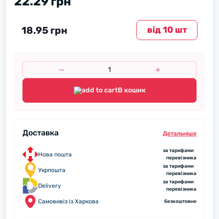
22.29 грн
18.95 грн
вiд 10 шт
В кошик
Доставка
Детальнiше
за тарифами
Нова пошта
перевізника
за тарифами
Укрпошта
перевізника
за тарифами
Delivery
перевізника
Самовивіз із Харкова
безкоштовно