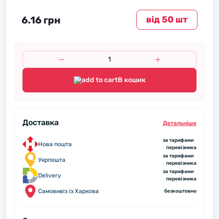
6.16 грн
вiд 50 шт
В кошик
Доставка
Детальнiше
за тарифами
Нова пошта
перевізника
за тарифами
Укрпошта
перевізника
за тарифами
Delivery
перевізника
Самовивіз із Харкова
безкоштовно