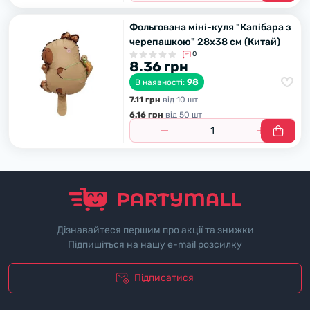
Фольгована міні-куля "Капібара з
черепашкою" 28х38 см (Китай)
0
8.36 грн
98
В наявності:
7.11 грн
вiд 10 шт
6.16 грн
вiд 50 шт
Дізнавайтеся першим про акції та знижки
Підпишіться на нашу e-mail розсилку
Підписатися
"Полiтика безпеки"