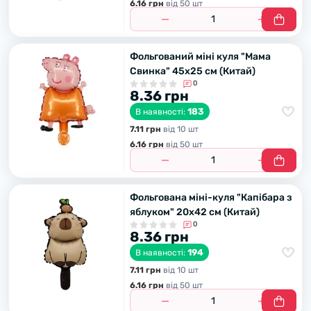
6.16 грн
вiд 50 шт
Фольгований міні куля "Мама
Свинка" 45х25 см (Китай)
0
8.36 грн
183
В наявності:
7.11 грн
вiд 10 шт
6.16 грн
вiд 50 шт
Фольгована міні-куля "Капібара з
яблуком" 20х42 см (Китай)
0
8.36 грн
194
В наявності:
7.11 грн
вiд 10 шт
6.16 грн
вiд 50 шт