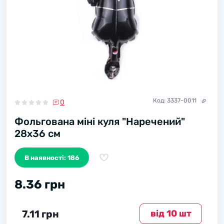
Код:
3337-0011
0
Фольгована міні куля "Наречений"
28х36 см
В наявності: 186
8.36 грн
7.11 грн
вiд 10 шт