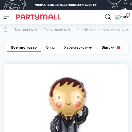
МІНІМАЛЬНА СУМА ЗАМОВЛЕННЯ 500 ГРН
0
Повітряні кулі
Фольговані кулі
Міні фігури
Кохання та роман
Все про товар
Опис
Характеристики
Відгуки
П
0