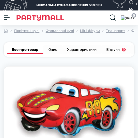
МІНІМАЛЬНА СУМА ЗАМОВЛЕННЯ 500 ГРН
0
Повітряні кулі
Фольговані кулі
Міні фігури
Транспорт
Фол
Все про товар
Опис
Характеристики
Відгуки
П
0