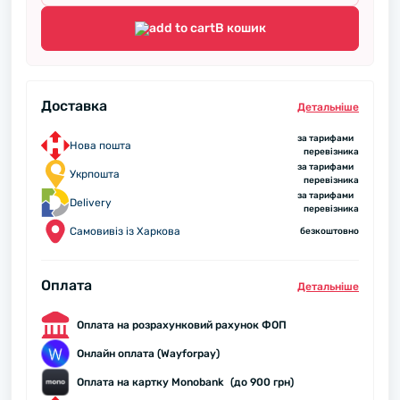
В кошик
Доставка
Детальнiше
за тарифами
Нова пошта
перевізника
за тарифами
Укрпошта
перевізника
за тарифами
Delivery
перевізника
Самовивіз із Харкова
безкоштовно
Оплата
Детальнiше
Оплата на розрахунковий рахунок ФОП
Онлайн оплата (Wayforpay)
Оплата на картку Monobank (до 900 грн)