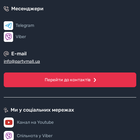
Месенджери
Telegram
Viber
E-mail
info@partymall.ua
Перейти до контактів
Ми у соціальних мережах
Канал на Youtube
Спільнота у Viber