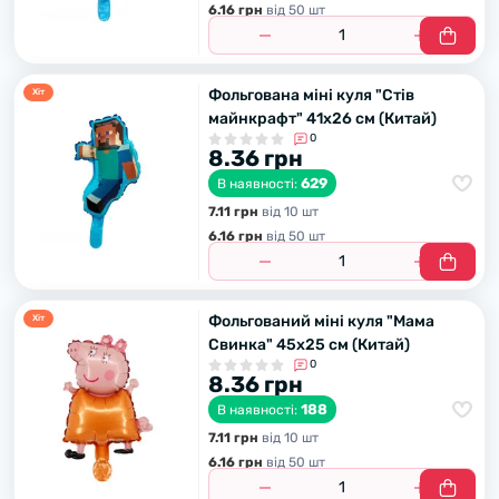
6.16 грн
вiд 50 шт
Фольгована міні куля "Стів
Хiт
майнкрафт" 41х26 см (Китай)
0
8.36 грн
629
В наявності:
7.11 грн
вiд 10 шт
6.16 грн
вiд 50 шт
Фольгований міні куля "Мама
Хiт
Свинка" 45х25 см (Китай)
0
8.36 грн
188
В наявності:
7.11 грн
вiд 10 шт
6.16 грн
вiд 50 шт