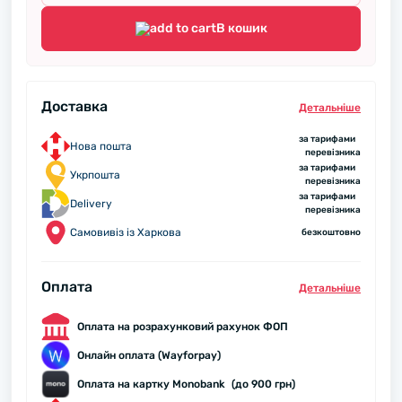
В кошик
Доставка
Детальнiше
за тарифами
Нова пошта
перевізника
за тарифами
Укрпошта
перевізника
за тарифами
Delivery
перевізника
Самовивіз із Харкова
безкоштовно
Оплата
Детальнiше
Оплата на розрахунковий рахунок ФОП
Онлайн оплата (Wayforpay)
Оплата на картку Monobank (до 900 грн)