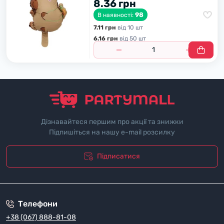
8.36 грн
98
В наявності:
7.11 грн
вiд 10 шт
6.16 грн
вiд 50 шт
Дізнавайтеся першим про акції та знижки
Підпишіться на нашу e-mail розсилку
Підписатися
"Полiтика безпеки"
Телефони
+38 (067) 888-81-08