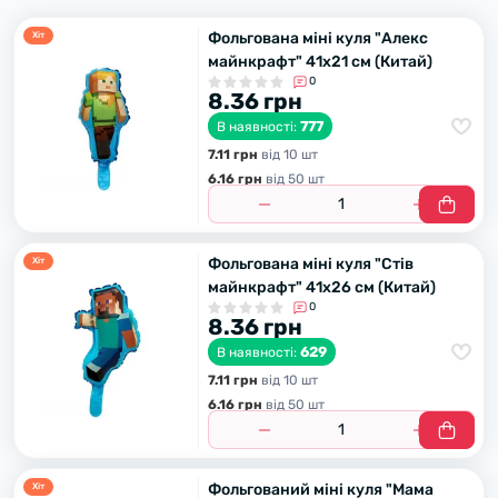
Фольгована міні куля "Алекс
Хiт
майнкрафт" 41х21 см (Китай)
0
8.36 грн
777
В наявності:
7.11 грн
вiд 10 шт
6.16 грн
вiд 50 шт
Фольгована міні куля "Стів
Хiт
майнкрафт" 41х26 см (Китай)
0
8.36 грн
629
В наявності:
7.11 грн
вiд 10 шт
6.16 грн
вiд 50 шт
Фольгований міні куля "Мама
Хiт