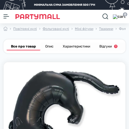
МІНІМАЛЬНА СУМА ЗАМОВЛЕННЯ 500 ГРН
0
Повітряні кулі
Фольговані кулі
Міні фігури
Тварини
Фольг
Все про товар
Опис
Характеристики
Відгуки
П
0