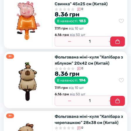
Свинка" 45х25 см (Китай)
0
8.36 грн
183
В наявності:
7.11 грн
вiд 10 шт
6.16 грн
вiд 50 шт
Фольгована міні-куля "Капібара з
Хiт
яблуком" 20х42 см (Китай)
0
8.36 грн
194
В наявності:
7.11 грн
вiд 10 шт
6.16 грн
вiд 50 шт
Фольгована міні-куля "Капібара з
Хiт
черепашкою" 28х38 см (Китай)
0