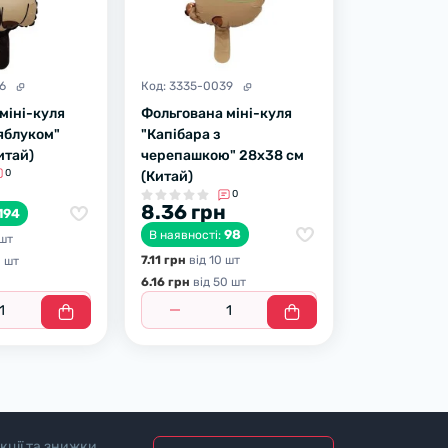
6
Код:
3335-0039
міні-куля
Фольгована міні-куля
 яблуком"
"Капібара з
итай)
черепашкою" 28х38 см
0
(Китай)
0
8.36 грн
194
98
В наявності:
 шт
7.11 грн
вiд 10 шт
0 шт
6.16 грн
вiд 50 шт
кції та знижки