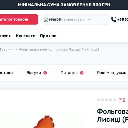
МІНІМАЛЬНА СУМА ЗАМОВЛЕННЯ 500 ГРН
аталог товарів
+38 (
агазин
Контакти
Про нас
Тварини
Фольгована міні-куля голова Лисиці (Flexmetal)
истики
Відгуки
Питання
Рекомендуємо
0
0
0
Фольгова
Лисиці (