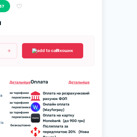
37
н
В кошик
Оплата
Детальнiше
Детальнiше
за тарифами
Оплата на розрахунковий
та
перевізника
рахунок ФОП
за тарифами
Онлайн оплата
перевізника
(Wayforpay)
за тарифами
Оплата на картку
перевізника
Monobank (до 900 грн)
із
безкоштовно
Післяплата за
передплатою 20% (Нова