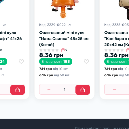
3
Код:
3339-0022
Код:
3335-003
іні куля
Фольгований міні куля
Фольгована 
рафт" 41х26
"Мама Свинка" 45х25 см
"Капібара з
(Китай)
20х42 см (К
0
0
8.36 грн
8.36 грн
624
183
В наявності:
В наявності:
шт
7.11 грн
вiд 10 шт
7.11 грн
вiд 10
 шт
6.16 грн
вiд 50 шт
6.16 грн
вiд 5
Дізнавайтеся першим про а