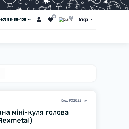
0
0
Укр
067) 88-88-108
Код:
902822
на міні-куля голова
Flexmetal)