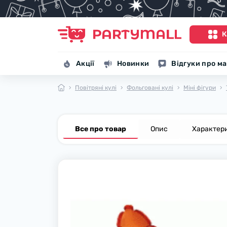
К
Акції
Новинки
Відгуки про м
Повітряні кулі
Фольговані кулі
Міні фігури
Все про товар
Опис
Характер