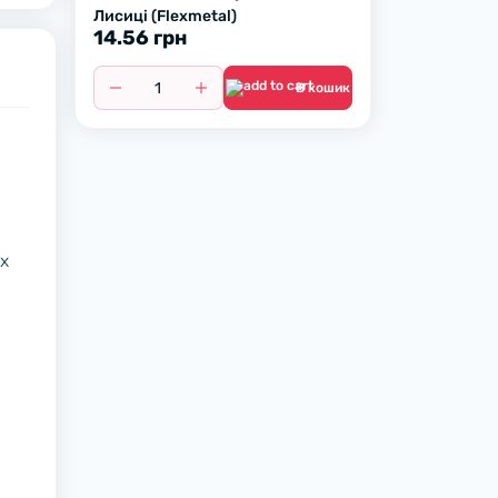
Лисиці (Flexmetal)
14.56 грн
В кошик
их