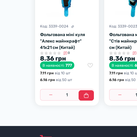
Код:
3339-0024
Код:
3339-002
Фольгована міні куля
Фольгована м
"Алекс майнкрафт"
"Стів майнк
41х21 см (Китай)
см (Китай)
0
8.36 грн
8.36 грн
777
В наявності:
В наявності:
7.11 грн
вiд 10 шт
7.11 грн
вiд 10 
6.16 грн
вiд 50 шт
6.16 грн
вiд 50