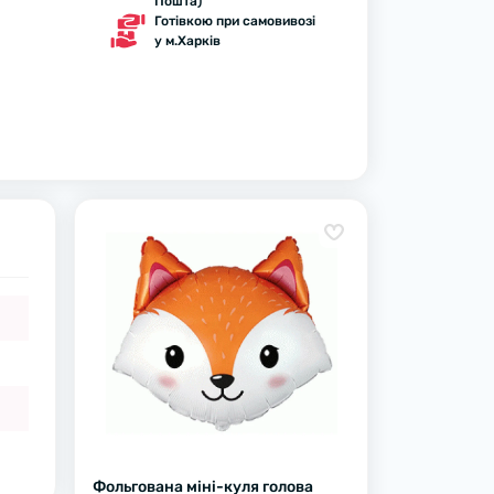
Пошта)
Готівкою при самовивозі
у м.Харків
Фольгована міні-куля голова