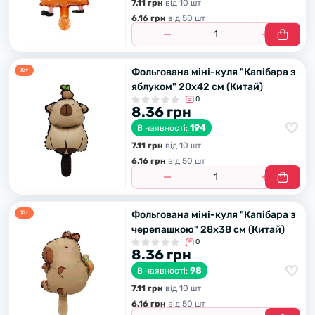
7.11 грн
вiд 10 шт
6.16 грн
вiд 50 шт
Фольгована міні-куля "Капібара з
Хiт
яблуком" 20х42 см (Китай)
0
8.36 грн
194
В наявності:
7.11 грн
вiд 10 шт
6.16 грн
вiд 50 шт
Фольгована міні-куля "Капібара з
Хiт
черепашкою" 28х38 см (Китай)
0
8.36 грн
98
В наявності:
7.11 грн
вiд 10 шт
6.16 грн
вiд 50 шт