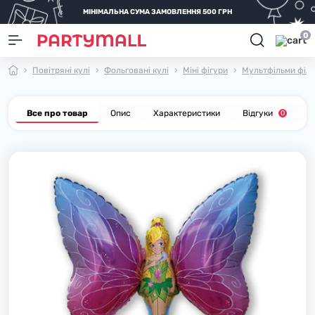
МІНІМАЛЬНА СУМА ЗАМОВЛЕННЯ 500 ГРН
0
Повітряні кулі
Фольговані кулі
Міні фігури
Мультфільми фільм
Все про товар
Опис
Характеристики
Відгуки
П
0