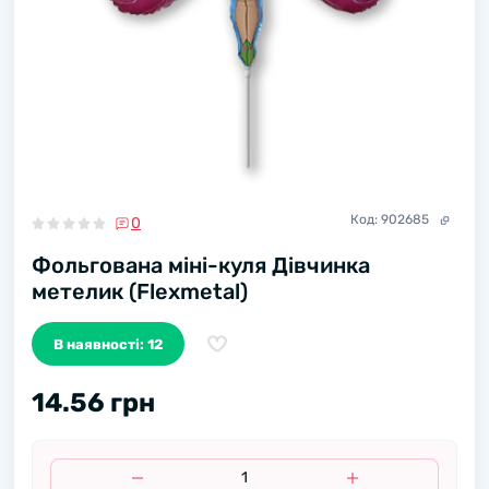
Код:
902685
0
Фольгована міні-куля Дівчинка
метелик (Flexmetal)
В наявності: 12
14.56 грн