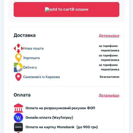
В кошик
Доставка
Детальнiше
за тарифами
Нова пошта
перевізника
за тарифами
Укрпошта
перевізника
за тарифами
Delivery
перевізника
Самовивіз із Харкова
безкоштовно
Оплата
Детальнiше
Оплата на розрахунковий рахунок ФОП
Онлайн оплата (Wayforpay)
Оплата на картку Monobank (до 900 грн)