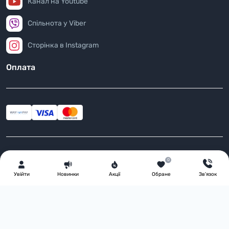
Канал на Youtube
Спільнота у Viber
Сторінка в Instagram
Оплата
Інформація
0
Повернення товару
Увiйти
Новинки
Акції
Обране
Зв'язок
Доставка
Оплата
Умови угоди
FAQ