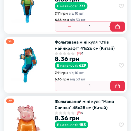
777
В наявності:
7.11 грн
вiд 10 шт
6.16 грн
вiд 50 шт
Фольгована міні куля "Стів
Хiт
майнкрафт" 41х26 см (Китай)
0
8.36 грн
629
В наявності:
7.11 грн
вiд 10 шт
6.16 грн
вiд 50 шт
Фольгований міні куля "Мама
Хiт
Свинка" 45х25 см (Китай)
0
8.36 грн
183
В наявності: