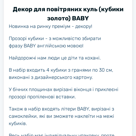
Декор для повітряних куль (кубики
золото) BABY
Новинка на ринку преміум - декору!
Прозорі кубики - з можливістю збирати
фразу BABY англійською мовою!
Найдорожчі нам люди це діти та кохані.
В набір входить 4 кубики з гранями по 30 см,
виконані з дизайнерського картону.
У бічних площинах вирізані віконця і приклеєні
прозорі пропіленові вставки.
Також в набір входять літери BABY, вирізані з
самоклейки, які ви зможете наклеїти на межі
кубиків.
Весь набір має індивідуальну упаковку, проте