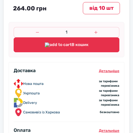
264.00 грн
вiд 10 шт
В кошик
Доставка
Детальнiше
за тарифами
Нова пошта
перевізника
за тарифами
Укрпошта
перевізника
за тарифами
Delivery
перевізника
Самовивіз із Харкова
безкоштовно
Оплата
Детальнiше