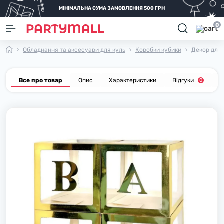
МІНІМАЛЬНА СУМА ЗАМОВЛЕННЯ 500 ГРН
0
Обладнання та аксесуари для куль
Коробки кубики
Декор для 
Все про товар
Опис
Характеристики
Відгуки
П
0