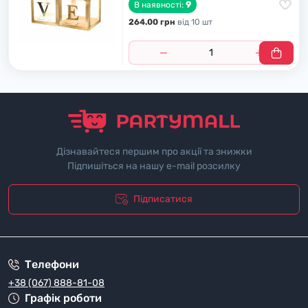
9
В наявності:
264.00 грн
вiд 10 шт
Дізнавайтеся першим про акції та знижки
Підпишіться на нашу e-mail розсилку
Підписатися
"Полiтика безпеки"
Телефони
+38 (067) 888-81-08
Графік роботи