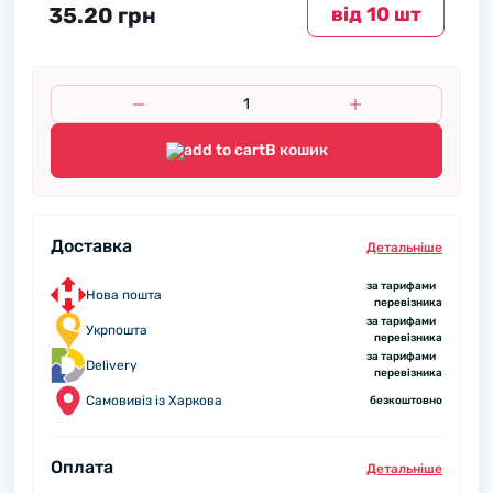
35.20 грн
вiд 10 шт
В кошик
Доставка
Детальнiше
за тарифами
Нова пошта
перевізника
за тарифами
Укрпошта
перевізника
за тарифами
Delivery
перевізника
Самовивіз із Харкова
безкоштовно
Оплата
Детальнiше