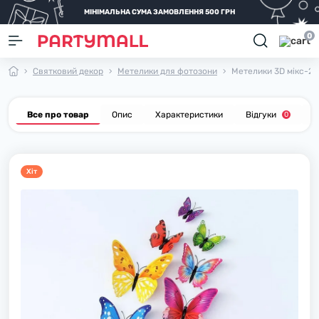
МІНІМАЛЬНА СУМА ЗАМОВЛЕННЯ 500 ГРН
0
Святковий декор
Метелики для фотозони
Метелики 3D мікс-2 н
Все про товар
Опис
Характеристики
Відгуки
П
0
Хiт