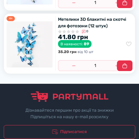
Метелики 3D блакитні на скотчі
Хiт
для фотозони (12 штук)
0
41.80 грн
89
В наявності:
35.20 грн
вiд 10 шт
Дізнавайтеся першим про акції та знижки
Підпишіться на нашу e-mail розсилку
Підписатися