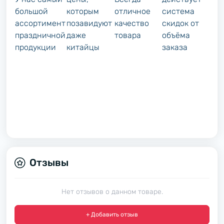
большой
которым
отличное
система
ассортимент
позавидуют
качество
скидок от
праздничной
даже
товара
объёма
продукции
китайцы
заказа
Отзывы
Нет отзывов о данном товаре.
+ Добавить отзыв