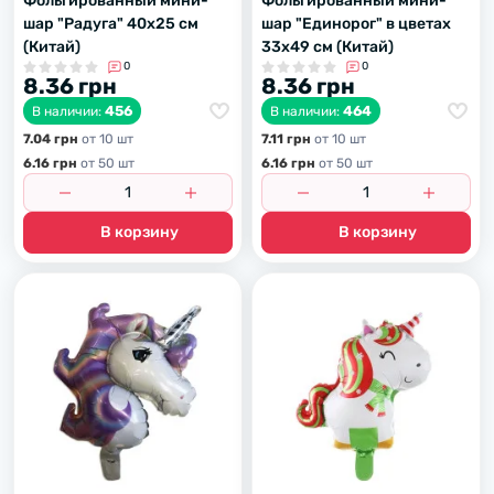
Фольгированный мини-
Фольгированный мини-
шар "Радуга" 40х25 см
шар "Единорог" в цветах
(Китай)
33х49 см (Китай)
0
0
8.36 грн
8.36 грн
456
464
В наличии:
В наличии:
7.04 грн
от 10 шт
7.11 грн
от 10 шт
6.16 грн
от 50 шт
6.16 грн
от 50 шт
В корзину
В корзину