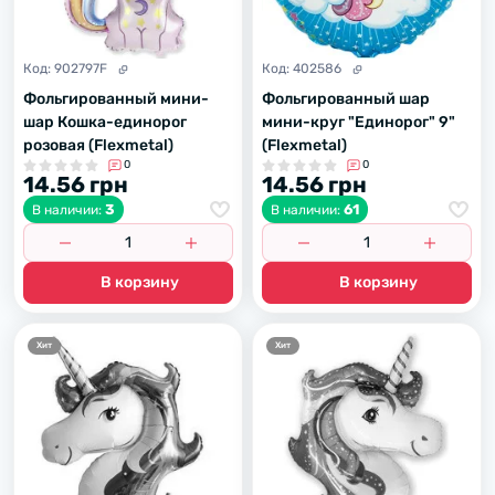
Код:
902797F
Код:
402586
Фольгированный мини-
Фольгированный шар
шар Кошка-единорог
мини-круг "Единорог" 9"
розовая (Flexmetal)
(Flexmetal)
0
0
14.56 грн
14.56 грн
3
61
В наличии:
В наличии:
В корзину
В корзину
Хит
Хит