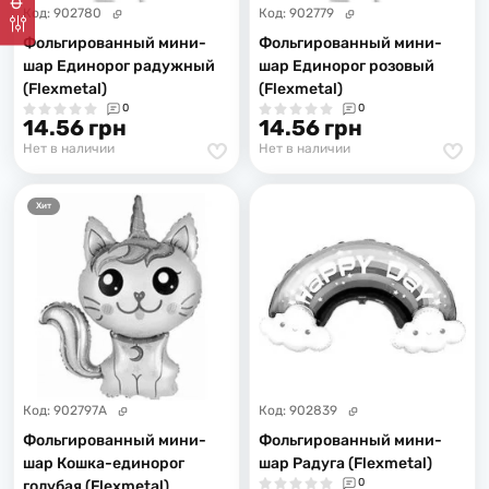
Код:
902780
Код:
902779
Фольгированный мини-
Фольгированный мини-
шар Единорог радужный
шар Единорог розовый
(Flexmetal)
(Flexmetal)
0
0
14.56 грн
14.56 грн
Нет в наличии
Нет в наличии
Хит
Код:
902797A
Код:
902839
Фольгированный мини-
Фольгированный мини-
шар Кошка-единорог
шар Радуга (Flexmetal)
0
голубая (Flexmetal)