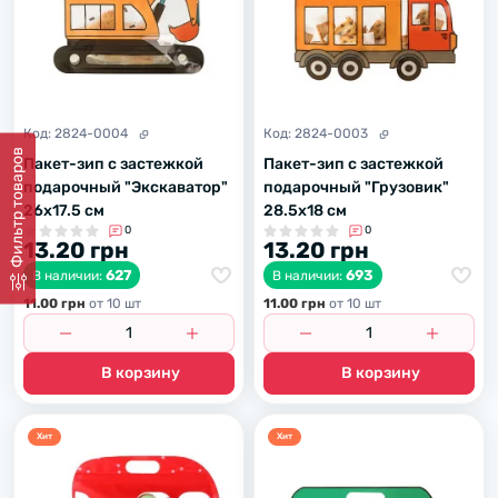
Код:
2824-0004
Код:
2824-0003
Фильтр товаров
Пакет-зип с застежкой
Пакет-зип с застежкой
подарочный "Экскаватор"
подарочный "Грузовик"
26х17.5 см
28.5х18 см
0
0
13.20 грн
13.20 грн
627
693
В наличии:
В наличии:
11.00 грн
от 10 шт
11.00 грн
от 10 шт
В корзину
В корзину
Хит
Хит