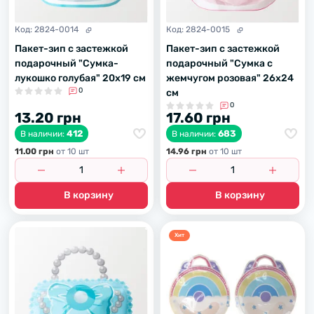
Код:
2824-0014
Код:
2824-0015
Пакет-зип с застежкой
Пакет-зип с застежкой
подарочный "Сумка-
подарочный "Сумка с
лукошко голубая" 20х19 см
жемчугом розовая" 26х24
0
см
0
13.20 грн
17.60 грн
412
683
В наличии:
В наличии:
11.00 грн
от 10 шт
14.96 грн
от 10 шт
В корзину
В корзину
Хит