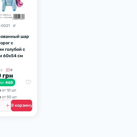
-0021
рованный шар
орог с
и голубой с
и 60х54 см
0
 грн
465
ии:
н
от 10 шт
н
от 50 шт
В корзину