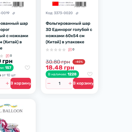
-0019
Код:
3373-0020
рованный шар
Фольгированный шар
орог
3D Единорог голубой с
ый с ножками
ножками 60х54 см
м (Китай) в
(Китай) в упаковке
е
0
0
 грн
30.80 грн
-40%
18.48 грн
157
ии:
1228
В наличии:
н
от 10 шт
В корзину
В корзину