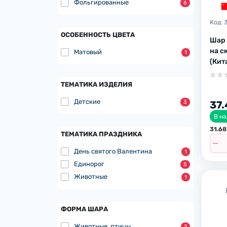
Фольгированные
6
Код:
ОСОБЕННОСТЬ ЦВЕТА
Шар 
на с
Матовый
1
(Кит
ТЕМАТИКА ИЗДЕЛИЯ
Детские
3
37.
В н
31.68
ТЕМАТИКА ПРАЗДНИКА
День святого Валентина
1
Единорог
5
Животные
1
ФОРМА ШАРА
Животные, птицы
2