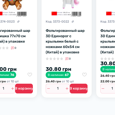
3374-0023
Код:
3373-0022
Код:
3373
гированный шар
Фольгированный шар
Фольги
ишка 77х70 см
3D Единорог с
3D Един
ай) в упаковке
крыльями белый с
крыльям
ножками 60х54 см
ножкам
0
(Китай) в упаковке
(Китай)
0
30.80
00 грн
30.80 грн
В налич
76
67
аличии:
В наличии:
26.40 гр
 грн
от 10 шт
26.40 грн
от 10 шт
22.00 гр
В корзину
В корзину