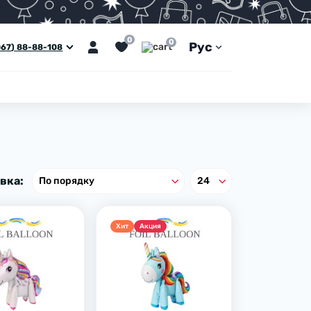
0
0
Рус
067) 88-88-108
вка:
Хит
Акция