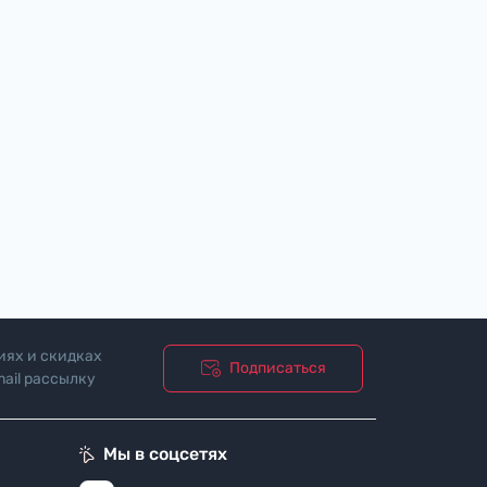
иях и скидках
Подписаться
ail рассылку
ости"
Мы в соцсетях