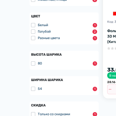
ЦВЕТ
Код:
Белый
1
Фоль
Голубой
2
3D М
Разные цвета
1
(Кит
ВЫСОТА ШАРИКА
80
1
33.
В н
ШИРИНА ШАРИКА
28.16
54
1
СКИДКА
Только со cкидками
1