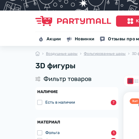
К
Акции
Новинки
Отзывы про м
Воздушные шары
Фольгированные шары
3D 
3D фигуры
Фильтр товаров
НАЛИЧИЕ
Хит
Есть в наличии
7
МАТЕРИАЛ
Фольга
1