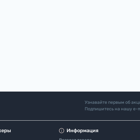
Узнавайте первым об акц
Подпишитесь на нашу e-m
"Политика безопасн
жеры
Информация