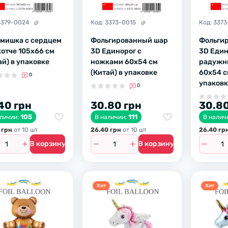
3379-0024
Код:
3373-0015
Код:
3373
мишка с сердцем
Фольгированный шар
Фольги
котче 105х66 см
3D Единорог с
3D Един
ай) в упаковке
ножками 60х54 см
радужн
(Китай) в упаковке
60х54 с
0
упаковк
0
40 грн
30.80 грн
30.80
105
111
аличии:
В наличии:
В налич
 грн
от 10 шт
26.40 грн
от 10 шт
26.40 гр
В корзину
В корзину
Хит
Хит