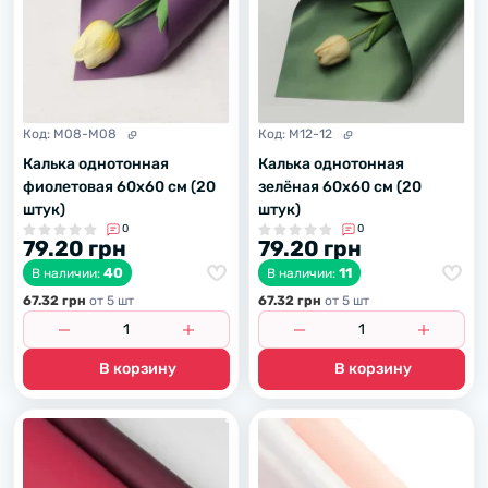
Код:
M08-M08
Код:
M12-12
Калька однотонная
Калька однотонная
фиолетовая 60х60 см (20
зелёная 60х60 см (20
штук)
штук)
0
0
79.20 грн
79.20 грн
40
11
В наличии:
В наличии:
67.32 грн
от 5 шт
67.32 грн
от 5 шт
В корзину
В корзину