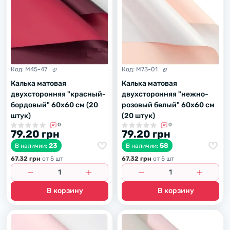
Код:
M45-47
Код:
M73-01
Калька матовая
Калька матовая
двухсторонняя "красный-
двухсторонняя "нежно-
бордовый" 60х60 см (20
розовый белый" 60х60 см
штук)
(20 штук)
0
0
79.20 грн
79.20 грн
23
58
В наличии:
В наличии:
67.32 грн
от 5 шт
67.32 грн
от 5 шт
В корзину
В корзину