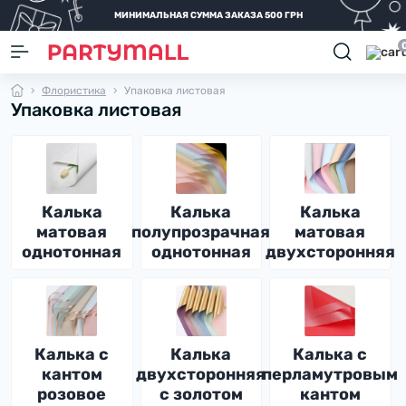
МИНИМАЛЬНАЯ СУММА ЗАКАЗА 500 ГРН
Флористика
Упаковка листовая
Упаковка листовая
Калька
Калька
Калька
матовая
полупрозрачная
матовая
однотонная
однотонная
двухсторонняя
Калька с
Калька
Калька с
кантом
двухсторонняя
перламутровым
розовое
с золотом
кантом