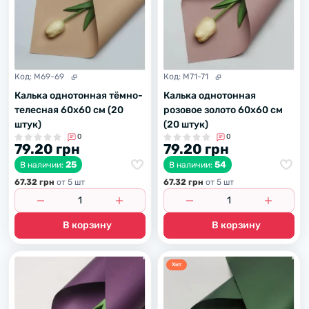
Код:
M69-69
Код:
M71-71
Калька однотонная тёмно-
Калька однотонная
телесная 60х60 см (20
розовое золото 60х60 см
штук)
(20 штук)
0
0
79.20 грн
79.20 грн
25
54
В наличии:
В наличии:
67.32 грн
от 5 шт
67.32 грн
от 5 шт
В корзину
В корзину
Хит