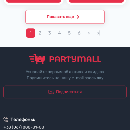
Показать еще
1
2
3
4
5
6
>
>|
Узнавайте первым об акциях и скидках
Подпишитесь на нашу e-mail рассылку
Подписаться
"Политика безопасности"
Телефоны:
+38 (067) 888-81-08