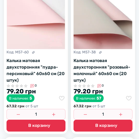
Код:
M57-60
Код:
M57-38
Калька матовая
Калька матовая
двухсторонняя "пудра-
двухсторонняя "розовый-
персиковый" 60х60 см (20
молочный" 60х60 см (20
штук)
штук)
0
0
79.20 грн
79.20 грн
5
57
В наличии:
В наличии:
67.32 грн
от 5 шт
67.32 грн
от 5 шт
В корзину
В корзину