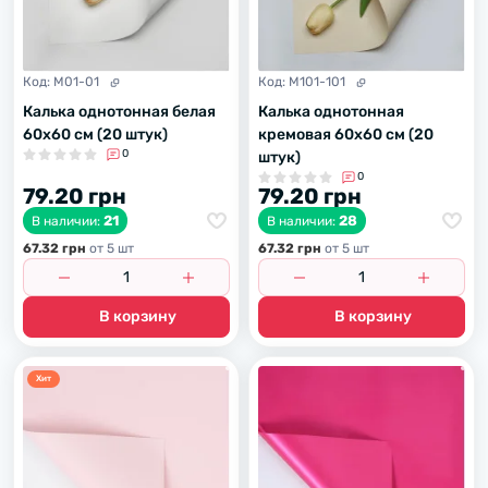
Код:
M01-01
Код:
M101-101
Калька однотонная белая
Калька однотонная
60х60 см (20 штук)
кремовая 60х60 см (20
0
штук)
0
79.20 грн
79.20 грн
21
28
В наличии:
В наличии:
67.32 грн
от 5 шт
67.32 грн
от 5 шт
В корзину
В корзину
Хит