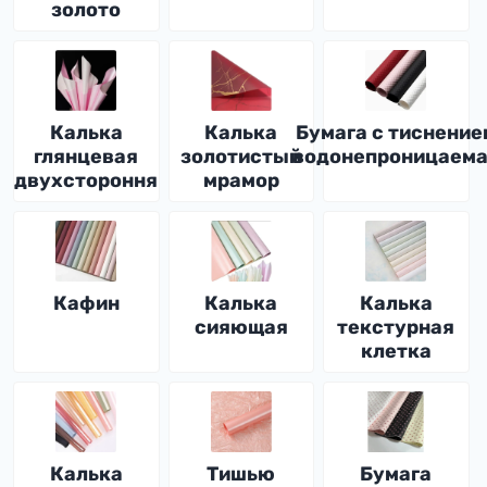
золото
Калька
Калька
Бумага с тиснение
глянцевая
золотистый
водонепроницаем
двухстороння
мрамор
Кафин
Калька
Калька
сияющая
текстурная
клетка
Калька
Тишью
Бумага