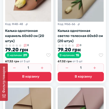
Код:
M48-48
Код:
M66-66
Калька однотонная
Калька однотонная
карамель 60х60 см (20
светло-телесная 60х60 см
штук)
(20 штук)
0
0
79.20 грн
79.20 грн
29
15
В наличии:
В наличии:
67.32 грн
от 5 шт
67.32 грн
от 5 шт
Фильтр товаров
В корзину
В корзину