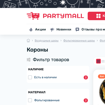
К
Акции
Новинки
Отзывы про м
Воздушные шары
Фольгированные шары
Фол
Короны
Фильтр товаров
НАЛИЧИЕ
Хит
Есть в наличии
2
МАТЕРИАЛ
Фольгированные
2