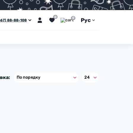
0
0
Рус
067) 88-88-108
вка: