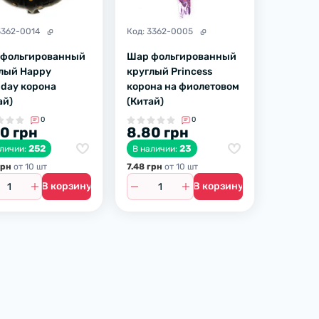
3362-0014
Код:
3362-0005
 фольгированный
Шар фольгированный
лый Happy
круглый Princess
hday корона
корона на фиолетовом
ай)
(Китай)
0
0
0 грн
8.80 грн
252
23
аличии:
В наличии:
грн
от 10 шт
7.48 грн
от 10 шт
В корзину
В корзину