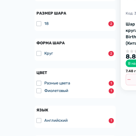
РАЗМЕР ШАРА
Код:
18
Шар
2
круг
Birt
ФОРМА ШАРА
(Кит
Круг
2
8.8
В н
7.48 
ЦВЕТ
Разные цвета
1
Фиолетовый
1
ЯЗЫК
Английский
1