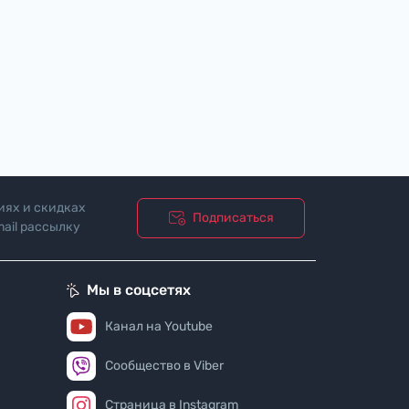
иях и скидках
Подписаться
ail рассылку
ости"
Мы в соцсетях
Канал на Youtube
Сообщество в Viber
Страница в Instagram