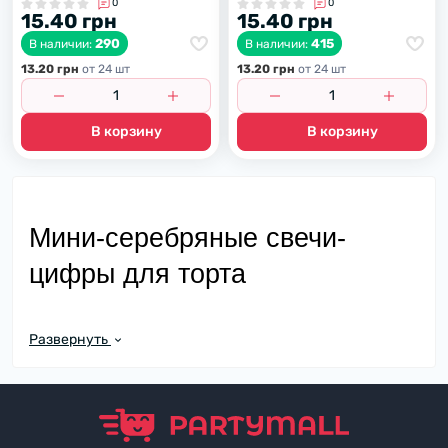
0
0
15.40 грн
15.40 грн
290
415
В наличии:
В наличии:
13.20 грн
от 24 шт
13.20 грн
от 24 шт
В корзину
В корзину
Мини-серебряные свечи-
цифры для торта
Праздничный торт не всегда требует масштабного и 
Развернуть
громоздкого декора. Иногда достаточно всего одной 
аккуратной, но стильной детали, чтобы десерт 
выглядел завершенным и индивидуальным. Мини-
серебряные свечи-цифры – это именно такое решение: 
они компактны, изысканны, прекрасно смотрятся на 