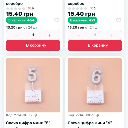
серебро
серебро
0
0
15.40 грн
15.40 грн
454
471
В наличии:
В наличии:
13.20 грн
от 24 шт
13.20 грн
от 24 шт
В корзину
В корзину
Код:
2714-0005
Код:
2714-0006
Свеча цифра мини "5"
Свеча цифра мини "6"