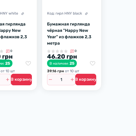
 HNY white
Код:
гирл HNY black
ая гирлянда
Бумажная гирлянда
Happy New
чёрная "Happy New
з флажков 2,3
Year" из флажков 2,3
метра
0
0
 грн
46.20 грн
25
25
ии:
В наличии:
от 10 шт
39.16 грн
от 10 шт
В корзину
В корзину