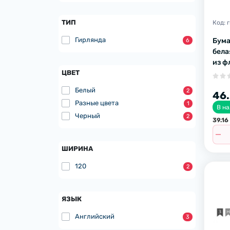
ТИП
Код:
Гирлянда
Бума
6
бела
из ф
ЦВЕТ
Белый
2
46.
Разные цвета
1
В н
Черный
2
39.16
ШИРИНА
120
2
ЯЗЫК
Английский
3