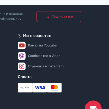
иях и скидках
Подписаться
ail рассылку
ости"
Мы в соцсетях
Канал на Youtube
Сообщество в Viber
Страница в Instagram
Оплата