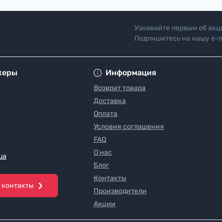
Узнавайте первым об акц
Подпишитесь на нашу e-m
"Политика безопасн
жеры
Информация
Возврат товара
Доставка
Оплата
Условия соглашения
FAQ
О нас
ua
Блог
Контакты
в контакты
Производители
Акции