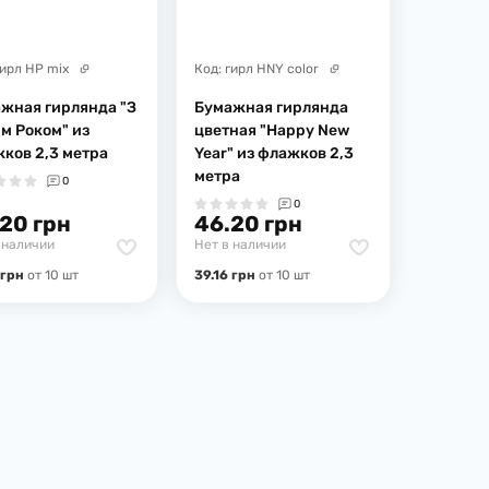
гирл НР mix
Код:
гирл HNY color
жная гирлянда "З
Бумажная гирлянда
м Роком" из
цветная "Happy New
ков 2,3 метра
Year" из флажков 2,3
метра
0
0
20 грн
46.20 грн
 наличии
Нет в наличии
 грн
от 10 шт
39.16 грн
от 10 шт