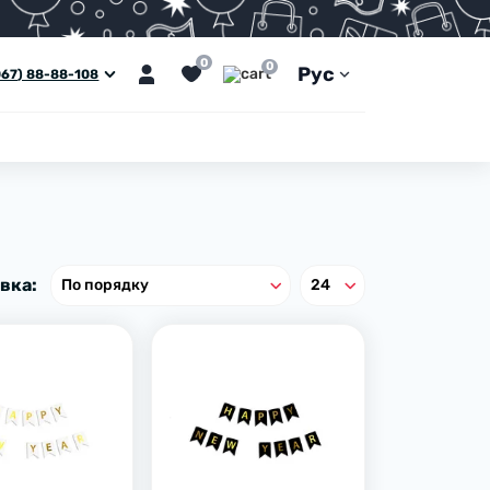
0
0
Рус
067) 88-88-108
вка: