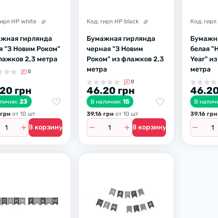
гирл НР white
Код:
гирл НР black
Код:
гирл
жная гирлянда
Бумажная гирлянда
Бумажн
я "З Новим Роком"
черная "З Новим
белая "
лажков 2,3 метра
Роком" из флажков 2,3
Year" и
метра
метра
0
0
20 грн
46.20 грн
46.20
23
15
аличии:
В наличии:
В налич
 грн
от 10 шт
39.16 грн
от 10 шт
39.16 грн
В корзину
В корзину