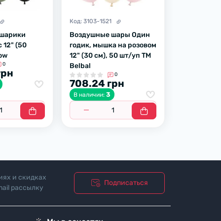
Код:
3103-1521
 шарики
Воздушные шары Один
 12" (50
годик, мышка на розовом
ow
12" (30 см), 50 шт/уп TM
0
Belbal
грн
0
708.24 грн
3
В наличии:
иях и скидках
Подписаться
ail рассылку
ости"