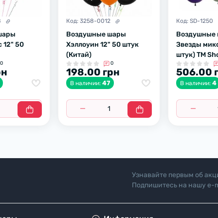
8
Код:
3258-0012
Код:
SD-1250
шары
Воздушные шары
Воздушные
 12" 50
Хэллоуин 12" 50 штук
Звезды микс
(Китай)
штук) ТМ Sh
0
0
рн
198.00 грн
506.00 
47
4
В наличии:
В наличии:
Узнавайте первым об акц
Подпишитесь на нашу e-m
"Политика безопасн