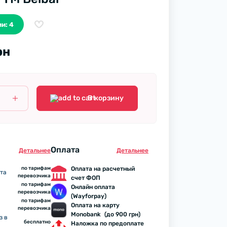
и: 4
рн
В корзину
Оплата
Детальнее
Детальнее
по тарифам
Оплата на расчетный
та
перевозчика
счет ФОП
по тарифам
Онлайн оплата
перевозчика
(Wayforpay)
по тарифам
Оплата на карту
перевозчика
Monobank (до 900 грн)
з в
бесплатно
Наложка по предоплате