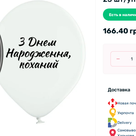
Есть в наличи
166.40 г
Доставка
Новая поч
Укрпочта
Delivery
Самовыво
Харькове