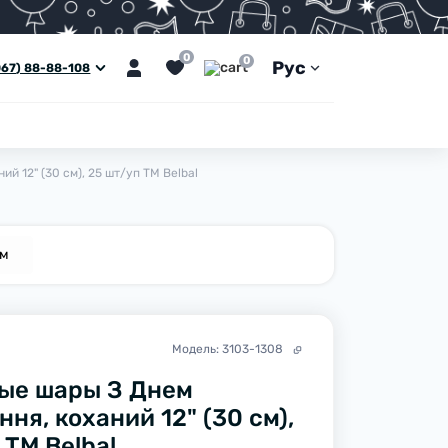
0
0
Рус
067) 88-88-108
 12" (30 см), 25 шт/уп TM Belbal
ем
Модель:
3103-1308
ые шары З Днем
ня, коханий 12" (30 см),
 TM Belbal