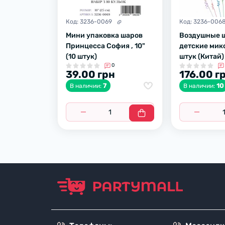
Код:
3236-0069
Код:
3236-006
Мини упаковка шаров
Воздушные 
Принцесса София , 10"
детские микс
(10 штук)
штук (Китай)
0
39.00 грн
176.00 г
7
10
В наличии:
В наличии: