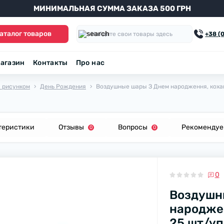
МИНИМАЛЬНАЯ СУММА ЗАКАЗА 500 ГРН
аталог товаров
+38 (
агазин
Контакты
Про нас
с рисунком
День Рождения
Воздушные шары З Днем народження, коханий
теристики
Отзывы
Вопросы
Рекоменду
0
0
0
Воздушн
народжен
25 шт/уп