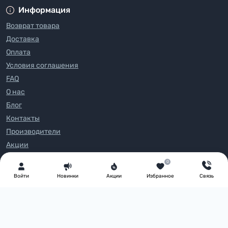
Информация
Возврат товара
Доставка
Оплата
Условия соглашения
FAQ
О нас
Блог
Контакты
Производители
Акции
0
Каталог товаров
Войти
Новинки
Акции
Избранное
Связь
PartyMall - оптовий магазин товарів для свята © 2026