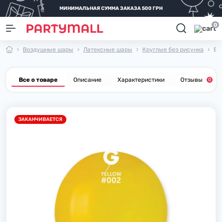
МИНИМАЛЬНАЯ СУММА ЗАКАЗА 500 ГРН
0
Воздушные шары
Латексные шары
Круглые без рисунка
Во
Все о товаре
Описание
Характеристики
Отзывы
0
ЗАКАНЧИВАЕТСЯ