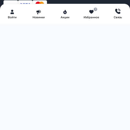
0
Войти
Новинки
Акции
Избранное
Связь
Информация
Возврат товара
Доставка
Оплата
Условия соглашения
FAQ
О нас
Блог
Контакты
Производители
Акции
Каталог товаров