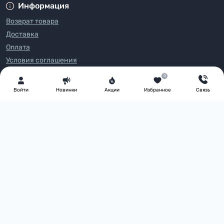
Информация
Возврат товара
Доставка
Оплата
Условия соглашения
FAQ
0
О нас
Войти
Новинки
Акции
Избранное
Связь
Блог
Контакты
Производители
Акции
Каталог товаров
PartyMall - оптовий магазин товарів для свята © 2026