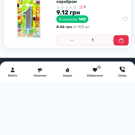
серебром
0
9.12 грн
140
В наличии:
8.46 грн
от 100 шт
0
Войти
Новинки
Акции
Избранное
Связь
Узнавайте первым об акциях и скидках
Подпишитесь на нашу e-mail рассылку
Подписаться
"Политика безопасности"
Телефоны: