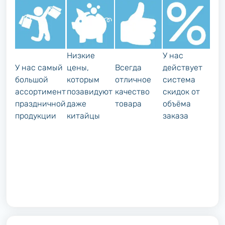
Низкие
У нас
У нас самый
цены,
Всегда
действует
большой
которым
отличное
система
ассортимент
позавидуют
качество
скидок от
праздничной
даже
товара
объёма
продукции
китайцы
заказа