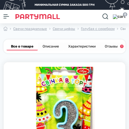
МИНИМАЛЬНАЯ СУММА ЗАКАЗА 500 ГРН
0
Свечи праздничные
Свечи цифры
Голубая с серебром
Свеч
Все о товаре
Описание
Характеристики
Отзывы
0