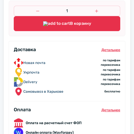
В корзину
Доставка
Детальнее
по тарифам
Новая почта
перевозчика
по тарифам
Укрпочта
перевозчика
по тарифам
Delivery
перевозчика
Самовывоз в Харькове
бесплатно
Оплата
Детальнее
Оплата на расчетный счет ФОП
Онлайн оплата (Wayforpay)