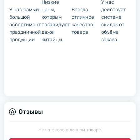
Низкие
У нас
У нас самый
цены,
Всегда
действует
большой
которым
отличное
система
ассортимент
позавидуют
качество
скидок от
праздничной
даже
товара
объёма
продукции
китайцы
заказа
Отзывы
Нет отзывов о данном товаре.