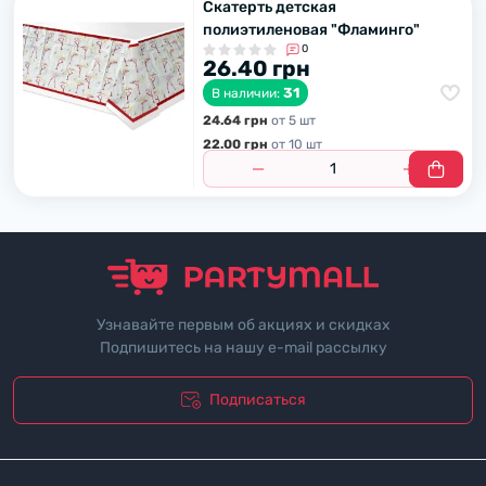
Скатерть детская
полиэтиленовая "Фламинго"
0
26.40 грн
31
В наличии:
24.64 грн
от 5 шт
22.00 грн
от 10 шт
Узнавайте первым об акциях и скидках
Подпишитесь на нашу e-mail рассылку
Подписаться
"Политика безопасности"