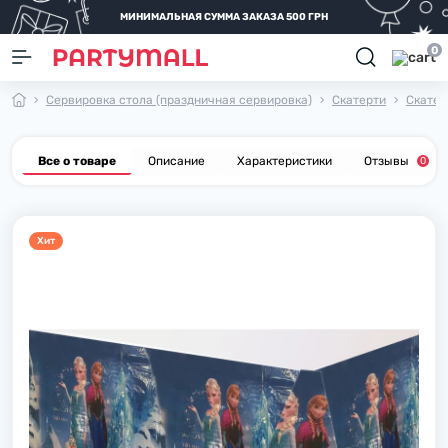
МИНИМАЛЬНАЯ СУММА ЗАКАЗА 500 ГРН
0
Сервировка стола (праздничная сервировка)
Скатерти
Скатер
Все о товаре
Описание
Характеристики
Отзывы
0
Хит