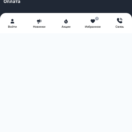
Оплата
0
Войти
Новинки
Акции
Избранное
Связь
Информация
Возврат товара
Доставка
Оплата
Условия соглашения
FAQ
О нас
Блог
Контакты
Производители
Акции