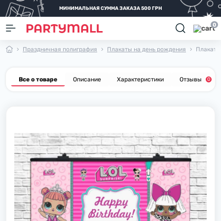
МИНИМАЛЬНАЯ СУММА ЗАКАЗА 500 ГРН
0
Праздничная полиграфия
Плакаты на день рождения
Плакат д
Все о товаре
Описание
Характеристики
Отзывы
0