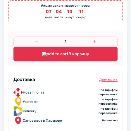
Акция заканчивается через:
07
:
04
:
10
:
10
дней
часов
минут
секунд
В корзину
Доставка
Детальнее
по тарифам
Новая почта
перевозчика
по тарифам
Укрпочта
перевозчика
по тарифам
Delivery
перевозчика
Самовывоз в Харькове
бесплатно