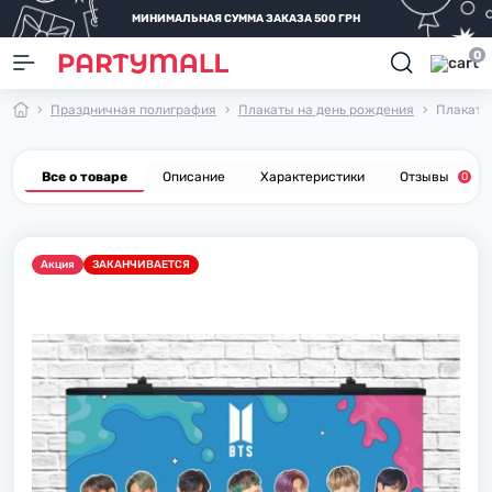
МИНИМАЛЬНАЯ СУММА ЗАКАЗА 500 ГРН
0
Праздничная полиграфия
Плакаты на день рождения
Плакат д
Все о товаре
Описание
Характеристики
Отзывы
0
Акция
ЗАКАНЧИВАЕТСЯ