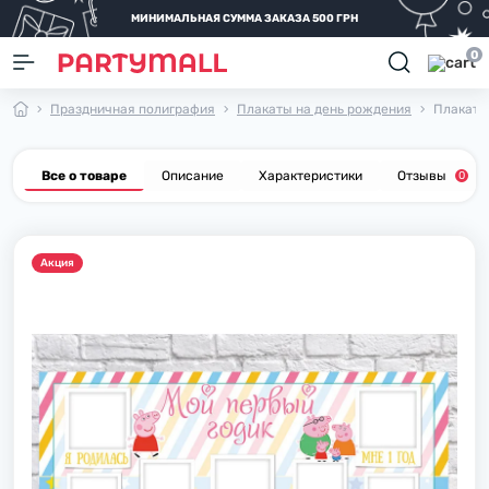
МИНИМАЛЬНАЯ СУММА ЗАКАЗА 500 ГРН
0
Праздничная полиграфия
Плакаты на день рождения
Плакат 1
Все о товаре
Описание
Характеристики
Отзывы
0
Акция