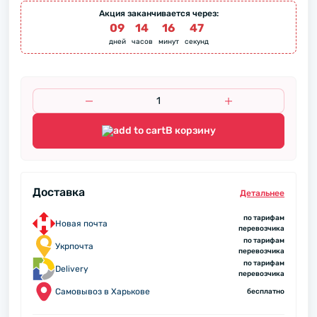
Акция заканчивается через:
09
:
14
:
16
:
46
дней
часов
минут
секунд
В корзину
Доставка
Детальнее
по тарифам
Новая почта
перевозчика
по тарифам
Укрпочта
перевозчика
по тарифам
Delivery
перевозчика
Самовывоз в Харькове
бесплатно