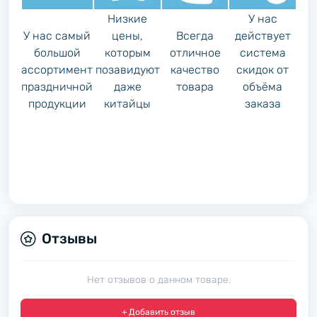
Низкие
У нас
У нас самый
цены,
Всегда
действует
большой
которым
отличное
система
ассортимент
позавидуют
качество
скидок от
праздничной
даже
товара
объёма
продукции
китайцы
заказа
Отзывы
Нет отзывов о данном товаре.
+ Добавить отзыв