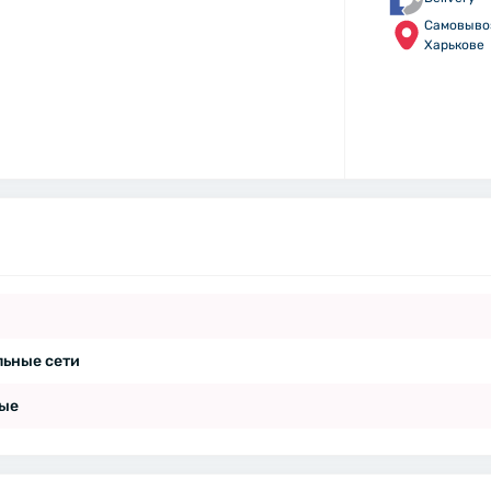
Самовыво
Харькове
льные сети
ые