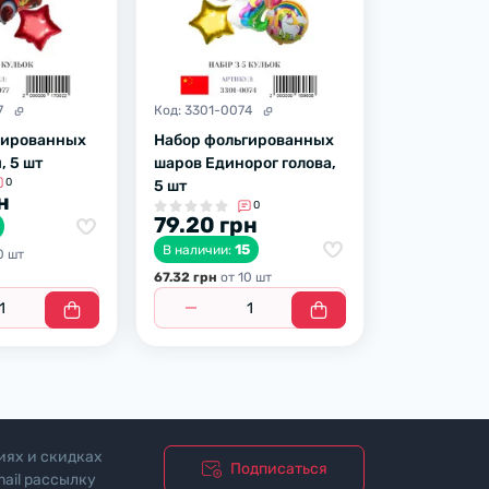
7
Код:
3301-0074
гированных
Набор фольгированных
, 5 шт
шаров Единорог голова,
0
5 шт
н
0
79.20 грн
15
В наличии:
0 шт
67.32 грн
от 10 шт
иях и скидках
Подписаться
ail рассылку