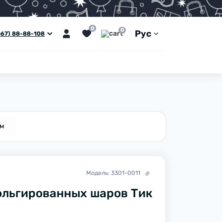
0
0
Рус
067) 88-88-108
ем
Модель:
3301-0011
ольгированных шаров Тик