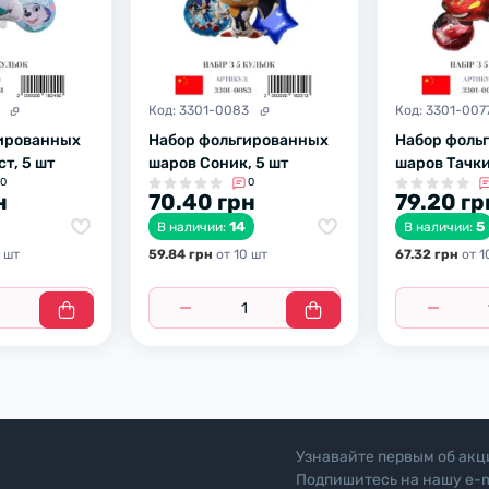
Код:
3301-0083
Код:
3301-007
гированных
Набор фольгированных
Набор фоль
т, 5 шт
шаров Соник, 5 шт
шаров Тачки
0
0
н
70.40 грн
79.20 гр
14
5
В наличии:
В наличии:
 шт
59.84 грн
от 10 шт
67.32 грн
от 1
Узнавайте первым об акц
Подпишитесь на нашу e-m