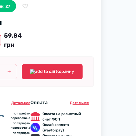
и: 27
н
59.84
грн
В корзину
Оплата
Детальнее
Детальнее
по тарифам
Оплата на расчетный
та
перевозчика
счет ФОП
по тарифам
Онлайн оплата
перевозчика
(Wayforpay)
по тарифам
Оплата на карту