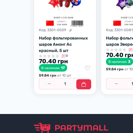
Код:
3301-0009
Код:
3301-0081
Набор фольгированных
Набор фоль
шаров Амонг Ас
шаров Эверес
красный, 5 шт
70.40 гр
0
70.40 грн
3
В наличии:
17
В наличии:
59.84 грн
от 10
59.84 грн
от 10 шт