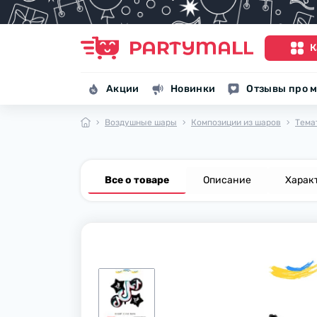
К
Акции
Новинки
Отзывы про м
Воздушные шары
Композиции из шаров
Тема
Все о товаре
Описание
Харак