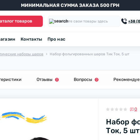
МИНИМАЛЬНАЯ СУММА ЗАКАЗА 500 ГРН
аталог товаров
+38 (
агазин
Контакты
Про нас
тические наборы шаров
Набор фольгированных шаров Тик Ток, 5 шт
теристики
Отзывы
Вопросы
Рекоменду
0
0
0
Набор ф
Ток, 5 шт