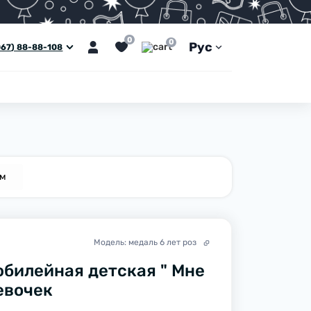
0
0
Рус
067) 88-88-108
ем
Модель:
медаль 6 лет роз
билейная детская " Мне
девочек