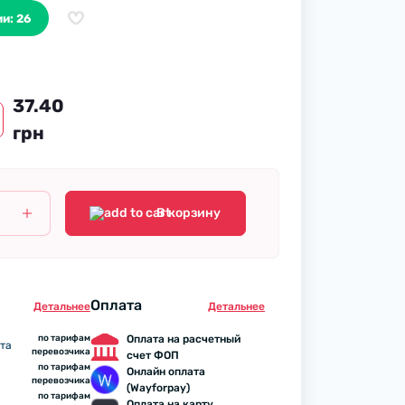
и: 26
37.40
грн
В корзину
Оплата
Детальнее
Детальнее
по тарифам
Оплата на расчетный
та
перевозчика
счет ФОП
по тарифам
Онлайн оплата
перевозчика
(Wayforpay)
по тарифам
Оплата на карту