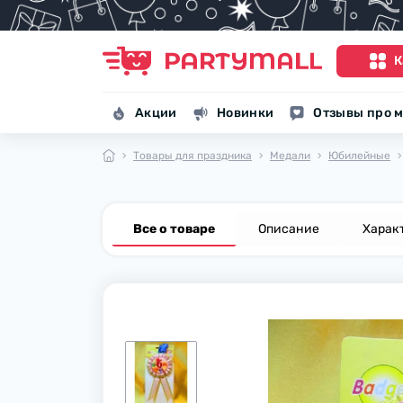
К
Акции
Новинки
Отзывы про м
Товары для праздника
Медали
Юбилейные
Все о товаре
Описание
Харак