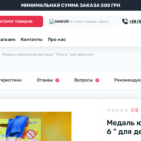
МИНИМАЛЬНАЯ СУММА ЗАКАЗА 500 ГРН
аталог товаров
+38 (
агазин
Контакты
Про нас
Медаль юбилейная детская " Мне 6 " для девочек
теристики
Отзывы
Вопросы
Рекоменду
0
0
0
Медаль ю
6 " для 