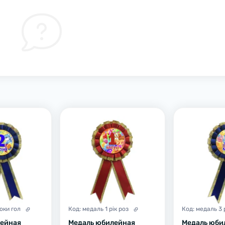
оки гол
Код:
медаль 1 рік роз
Код:
медаль 3 
лейная
Медаль юбилейная
Медаль юби