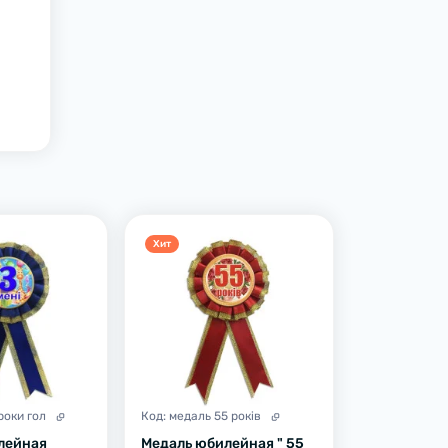
Хит
роки гол
Код:
медаль 55 років
лейная
Медаль юбилейная " 55