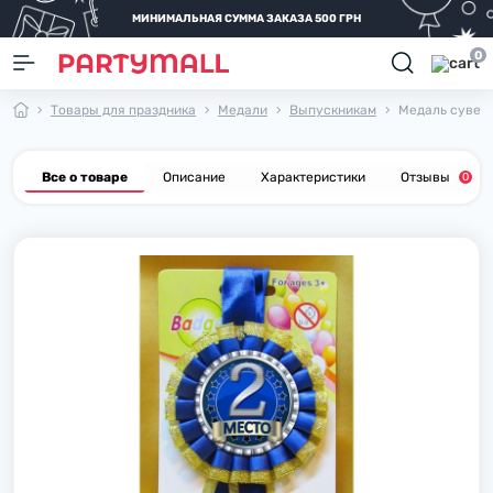
МИНИМАЛЬНАЯ СУММА ЗАКАЗА 500 ГРН
0
Товары для праздника
Медали
Выпускникам
Медаль сувени
Все о товаре
Описание
Характеристики
Отзывы
0