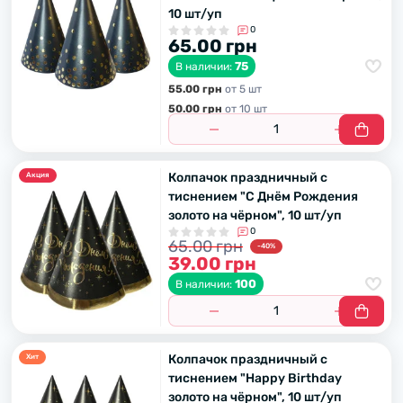
10 шт/уп
0
65.00 грн
75
В наличии:
55.00 грн
от 5 шт
50.00 грн
от 10 шт
Колпачок праздничный с
Акция
тиснением "С Днём Рождения
золото на чёрном", 10 шт/уп
0
65.00 грн
-40%
39.00 грн
100
В наличии:
Колпачок праздничный с
Хит
тиснением "Happy Birthday
золото на чёрном", 10 шт/уп