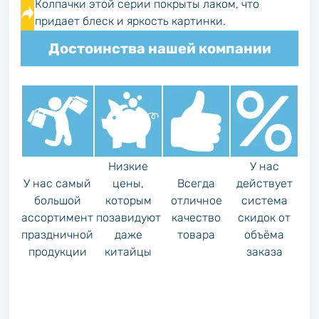
Колпачки этой серии покрыты лаком, что
придает блеск и яркость картинки.
Достоинства нашей компании
Низкие
У нас
У нас самый
цены,
Всегда
действует
большой
которым
отличное
система
ассортимент
позавидуют
качество
скидок от
праздничной
даже
товара
объёма
продукции
китайцы
заказа