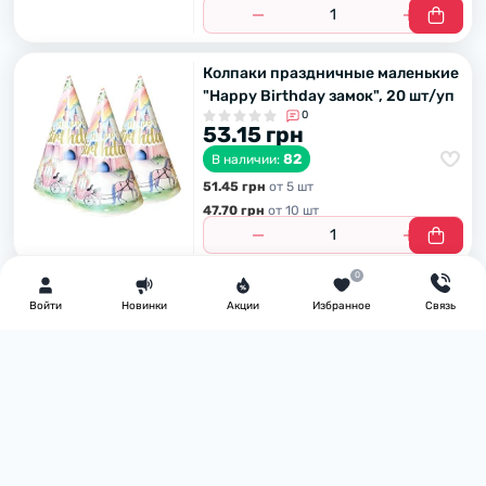
Колпаки праздничные маленькие
"Happy Birthday замок", 20 шт/уп
0
53.15 грн
82
В наличии:
51.45 грн
от 5 шт
47.70 грн
от 10 шт
0
Войти
Новинки
Акции
Избранное
Связь
Узнавайте первым об акциях и скидках
Подпишитесь на нашу e-mail рассылку
Подписаться