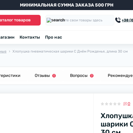
МИНИМАЛЬНАЯ СУММА ЗАКАЗА 500 ГРН
аталог товаров
+38 (
агазин
Контакты
Про нас
ьные
Хлопушка пневматическая шарики С Днём Рожденья, длина 30 см
теристики
Отзывы
Вопросы
Рекоменду
0
0
0
Хлопушк
шарики 
30 см