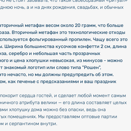
 Но не стоит забывать, что такой своеобразный «ритуал»
днюю ночь, а и на днях рождения, свадьбах, и обычных
вторичный метафан весом около 20 грамм, что больше
 раза. Вторичный метафан это технологические отходы
используется фольгированный пропилен. Чащу всего это
ы. Ширина большинства кусочков конфетти 2 см, длина
онза, серебро и небольшая часть прозрачных
ного и цена хлопушки невысокая, из минусов - можно
т знакомый логотип или слово типа "Рошен",
это нечасто, но мы должны предупредить об этом.
ом, как печенье с предсказаниями и ваш праздник
 покорит сердца гостей, и сделает любой момент самым
ничного атрибута велики — его длина составляет целых
ами хлопушку дома можно без опаски, ведь она
тых помещениях. Мы предоставляем оптовые партии
м и серпантином внутри.