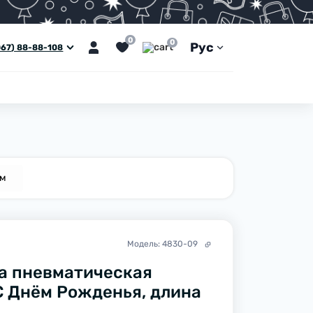
0
0
Рус
067) 88-88-108
ем
Модель:
4830-09
а пневматическая
С Днём Рожденья, длина