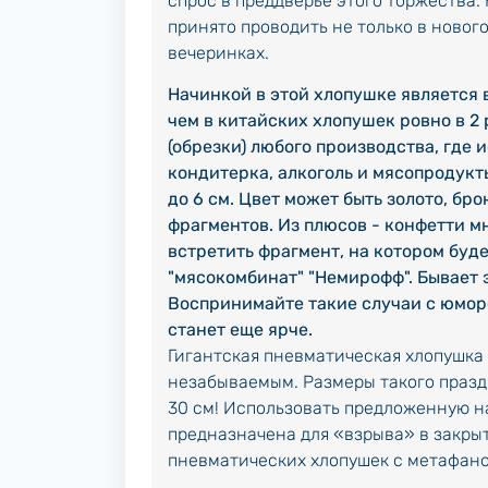
спрос в преддверье этого торжества.
принято проводить не только в нового
вечеринках.
Начинкой в этой хлопушке является 
чем в китайских хлопушек ровно в 2
(обрезки) любого производства, где 
кондитерка, алкоголь и мясопродукт
до 6 см. Цвет может быть золото, бр
фрагментов. Из плюсов - конфетти м
встретить фрагмент, на котором буде
"мясокомбинат" "Немирофф". Бывает 
Воспринимайте такие случаи с юмор
станет еще ярче.
Гигантская пневматическая хлопушка
незабываемым. Размеры такого празд
30 см! Использовать предложенную н
предназначена для «взрыва» в закры
пневматических хлопушек с метафано