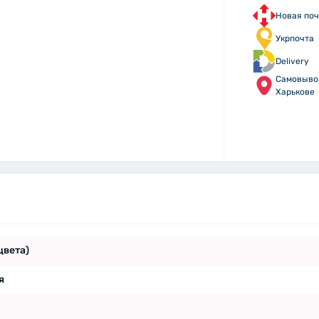
Новая поч
Укрпочта
Delivery
Самовыво
Харькове
цвета)
я