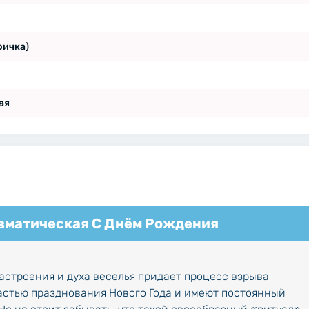
ричка)
ая
вматическая С Днём Рождения
астроения и духа веселья придает процесс взрыва
астью празднования Нового Года и имеют постоянный