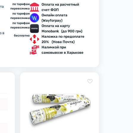
по тарифам
Оплата на расчетный
та
перевозчика
счет ФОП
по тарифам
Онлайн оплата
перевозчика
(Wayforpay)
по тарифам
Оплата на карту
перевозчика
Monobank (до 900 грн)
з в
бесплатно
Наложка по предоплате
20% (Нова Почта)
Наличкой при
самовывозе в Харькове