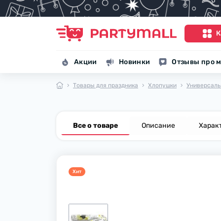
К
Акции
Новинки
Отзывы про м
Товары для праздника
Хлопушки
Универсал
Все о товаре
Описание
Харак
Хит