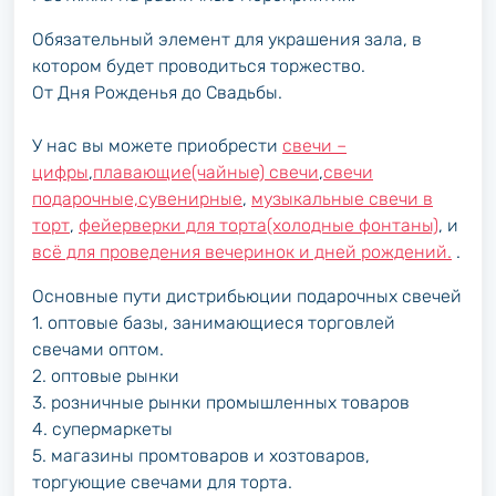
Обязательный элемент для украшения зала, в
котором будет проводиться торжество.
От Дня Рожденья до Свадьбы.
У нас вы можете приобрести
свечи –
цифры
,
плавающие(чайные) свечи
,
свечи
подарочные,сувенирные
,
музыкальные свечи в
торт
,
фейерверки для торта(холодные фонтаны)
, и
всё для проведения вечеринок и дней рождений.
.
Основные пути дистрибьюции подарочных свечей
1. оптовые базы, занимающиеся торговлей
свечами оптом.
2. оптовые рынки
3. розничные рынки промышленных товаров
4. супермаркеты
5. магазины промтоваров и хозтоваров,
торгующие свечами для торта.