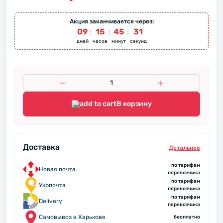
Акция заканчивается через:
09
:
15
:
45
:
31
дней
часов
минут
секунд
В корзину
Доставка
Детальнее
по тарифам
Новая почта
перевозчика
по тарифам
Укрпочта
перевозчика
по тарифам
Delivery
перевозчика
Самовывоз в Харькове
бесплатно