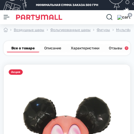
МИНИМАЛЬНАЯ СУММА ЗАКАЗА 500 ГРН
0
Воздушные шары
Фольгированные шары
Фигуры
Мультфил
Все о товаре
Описание
Характеристики
Отзывы
0
Акция