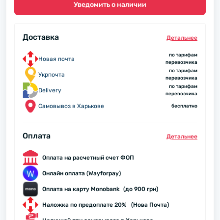
Уведомить о наличии
Доставка
Детальнее
по тарифам
Новая почта
перевозчика
по тарифам
Укрпочта
перевозчика
по тарифам
Delivery
перевозчика
Самовывоз в Харькове
бесплатно
Оплата
Детальнее
Оплата на расчетный счет ФОП
Онлайн оплата (Wayforpay)
Оплата на карту Monobank (до 900 грн)
Наложка по предоплате 20% (Нова Почта)