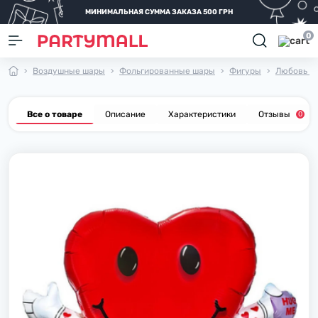
МИНИМАЛЬНАЯ СУММА ЗАКАЗА 500 ГРН
0
Воздушные шары
Фольгированные шары
Фигуры
Любовь и 
Все о товаре
Описание
Характеристики
Отзывы
0