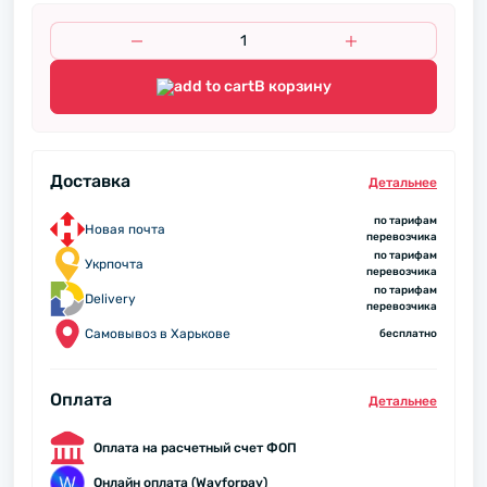
В корзину
Доставка
Детальнее
по тарифам
Новая почта
перевозчика
по тарифам
Укрпочта
перевозчика
по тарифам
Delivery
перевозчика
Самовывоз в Харькове
бесплатно
Оплата
Детальнее
Оплата на расчетный счет ФОП
Онлайн оплата (Wayforpay)