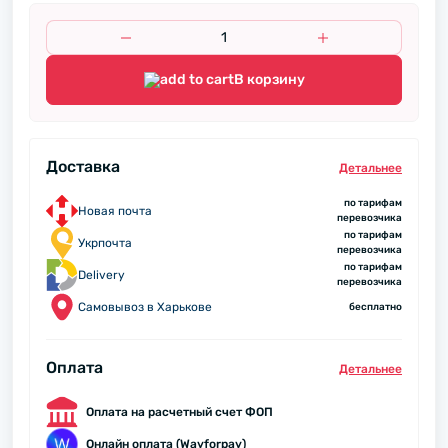
В корзину
Доставка
Детальнее
по тарифам
Новая почта
перевозчика
по тарифам
Укрпочта
перевозчика
по тарифам
Delivery
перевозчика
Самовывоз в Харькове
бесплатно
Оплата
Детальнее
Оплата на расчетный счет ФОП
Онлайн оплата (Wayforpay)