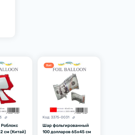
Хит
3
Код:
3375-0031
| Роблокс
Шар фольгированный
62 см (Китай)
100 долларов 65х45 см