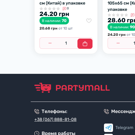
см (Китай) в упаковке
105х65 см (К
0
упаковке
24.20 грн
28.60 гр
70
В наличии:
9
В наличии:
20.68 грн
от 10 шт
24.20 грн
от 1
Телефоны:
Мессенд
+38 (067) 888-81-08
Telegram
Время работы