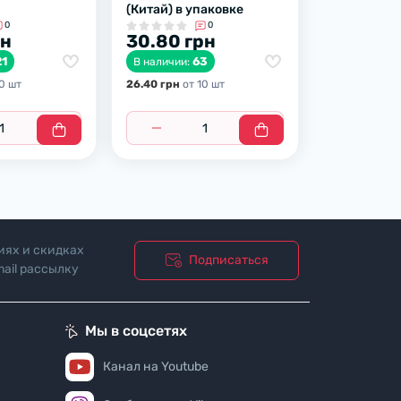
(Китай) в упаковке
0
0
рн
30.80 грн
21
63
В наличии:
0 шт
26.40 грн
от 10 шт
иях и скидках
Подписаться
ail рассылку
ости"
Мы в соцсетях
Канал на Youtube