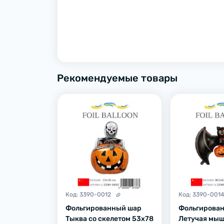
Рекомендуемые товары
Код:
3390-0012
Код:
3390-001
Фольгированный шар
Фольгирова
Тыква со скелетом 53х78
Летучая мыш