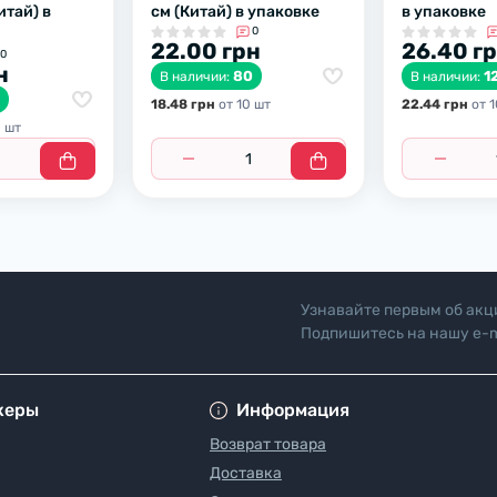
итай) в
см (Китай) в упаковке
в упаковке
0
22.00 грн
26.40 г
0
н
80
1
В наличии:
В наличии:
0
18.48 грн
от 10 шт
22.44 грн
от 1
0 шт
Узнавайте первым об акц
Подпишитесь на нашу e-m
"Политика безопасн
жеры
Информация
Возврат товара
Доставка