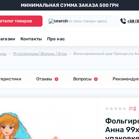
МИНИМАЛЬНАЯ СУММА ЗАКАЗА 500 ГРН
аталог товаров
+38 (
агазин
Контакты
Про нас
уры
Мультфильмы| Фильмы | Игры
Фольгированный шар Принцесса Анна
теристики
Отзывы
Вопросы
Рекоменду
0
0
0
Фольгир
Анна 99х
упаковк