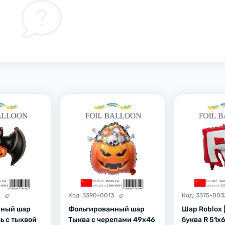
4
Код:
3390-0013
Код:
3375-003
нный шар
Фольгированный шар
Шар Roblox 
ь с тыквой
Тыква с черепами 49х46
буква R 51х