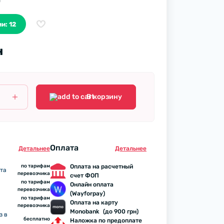
и: 12
н
В корзину
Оплата
Детальнее
Детальнее
по тарифам
Оплата на расчетный
та
перевозчика
счет ФОП
по тарифам
Онлайн оплата
перевозчика
(Wayforpay)
по тарифам
Оплата на карту
перевозчика
Monobank (до 900 грн)
з в
бесплатно
Наложка по предоплате