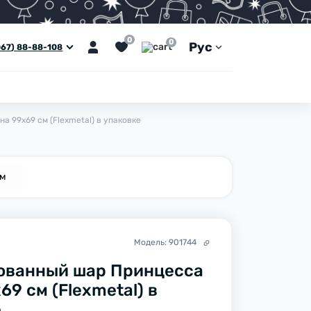
0
0
Рус
067) 88-88-108
 99х69 см (Flexmetal) в упаковке
ем
Модель:
901744
ованный шар Принцесса
69 см (Flexmetal) в
е