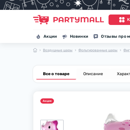
К
Акции
Новинки
Отзывы про м
Воздушные шары
Фольгированные шары
Фиг
Все о товаре
Описание
Харак
Акция