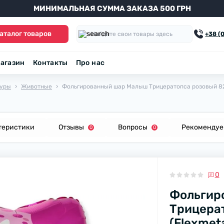
МИНИМАЛЬНАЯ СУММА ЗАКАЗА 500 ГРН
аталог товаров
+38 (
агазин
Контакты
Про нас
уры
Животные
Фольгированный шар Малыш Трицератопса розовый 82х
теристики
Отзывы
Вопросы
Рекоменду
0
0
0
Фольгир
Трицера
(Flexmet