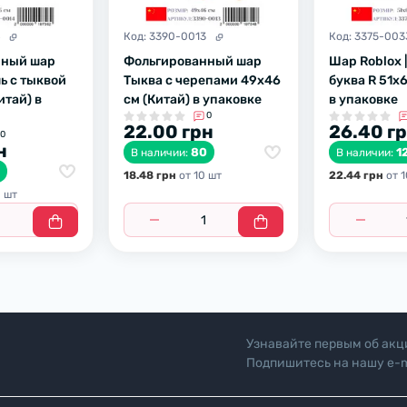
4
Код:
3390-0013
Код:
3375-003
нный шар
Фольгированный шар
Шар Roblox 
ь с тыквой
Тыква с черепами 49х46
буква R 51х
итай) в
см (Китай) в упаковке
в упаковке
0
22.00 грн
26.40 г
0
н
80
1
В наличии:
В наличии:
0
18.48 грн
от 10 шт
22.44 грн
от 1
0 шт
Узнавайте первым об акц
Подпишитесь на нашу e-m
"Политика безопасн