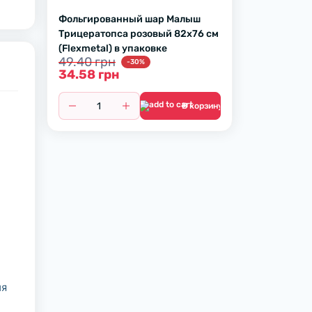
Фольгированный шар Малыш
Трицератопса розовый 82х76 см
(Flexmetal) в упаковке
49.40 грн
-30%
34.58 грн
В корзину
ля