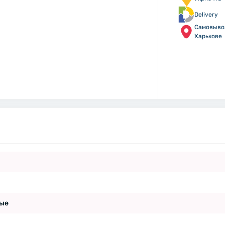
Delivery
Самовыво
Харькове
ые