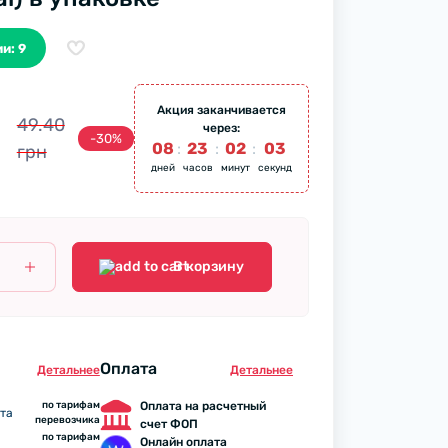
и: 9
Акция заканчивается
49.40
через:
-30%
08
:
23
:
02
:
02
грн
дней
часов
минут
секунд
В корзину
Оплата
Детальнее
Детальнее
по тарифам
Оплата на расчетный
та
перевозчика
счет ФОП
по тарифам
Онлайн оплата