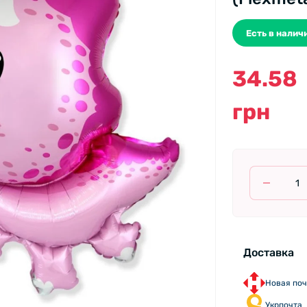
Есть в наличи
34.58
грн
Доставка
Новая поч
Укрпочта