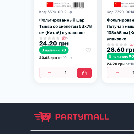
Код:
3390-0012
Код:
3390-001
Фольгированный шар
Фольгирова
Тыква со скелетом 53х78
Летучая мыш
см (Китай) в упаковке
105х65 см (К
0
упаковке
24.20 грн
28.60 гр
70
В наличии:
9
В наличии:
20.68 грн
от 10 шт
24.20 грн
от 1