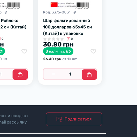
3
Код:
3375-0031
| Роблокс
Шар фольгированный
62 см (Китай)
100 долларов 65х45 см
(Китай) в упаковке
0
0
рн
30.80 грн
21
63
В наличии:
0 шт
26.40 грн
от 10 шт
иях и скидках
Подписаться
ail рассылку
ости"