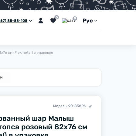
0
0
Рус
067) 88-88-108
76 см (Flexmetal) в упаковке
ем
Модель:
901858RS
ованный шар Малыш
топса розовый 82х76 см
al) в упаковке