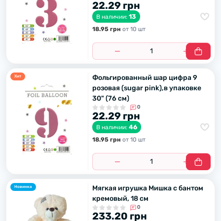
22.29 грн
13
В наличии:
18.95 грн
от 10 шт
Фольгированный шар цифра 9
Хит
розовая (sugar pink),в упаковке
30" (76 см)
0
22.29 грн
46
В наличии:
18.95 грн
от 10 шт
Мягкая игрушка Мишка с бантом
Новинка
кремовый, 18 см
0
233.20 грн