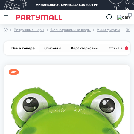
МИНИМАЛЬНАЯ СУММА ЗАКАЗА 500 ГРН
0
Воздушные шары
Фольгированные шары
Мини фигуры
Жив
Все о товаре
Описание
Характеристики
Отзывы
0
Хит