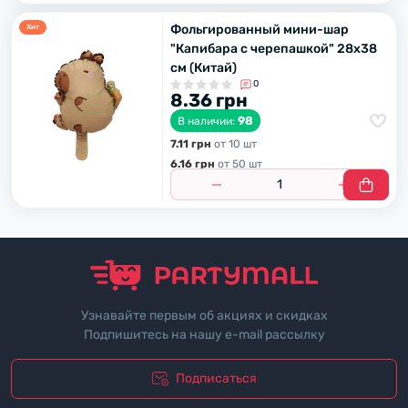
Фольгированный мини-шар
Хит
"Капибара с черепашкой" 28х38
см (Китай)
0
8.36 грн
98
В наличии:
7.11 грн
от 10 шт
6.16 грн
от 50 шт
Узнавайте первым об акциях и скидках
Подпишитесь на нашу e-mail рассылку
Подписаться