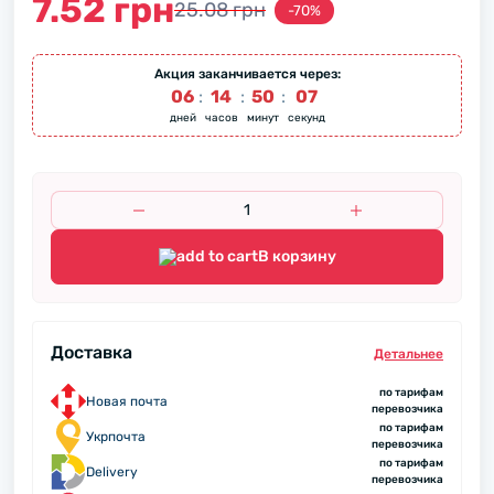
7.52 грн
25.08 грн
-70%
Акция заканчивается через:
06
:
14
:
50
:
07
дней
часов
минут
секунд
В корзину
Доставка
Детальнее
по тарифам
Новая почта
перевозчика
по тарифам
Укрпочта
перевозчика
по тарифам
Delivery
перевозчика