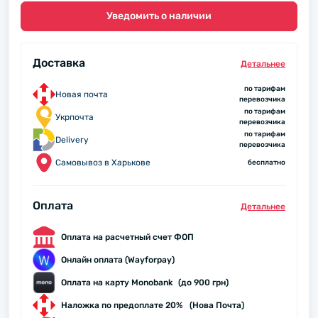
Уведомить о наличии
Доставка
Детальнее
по тарифам
Новая почта
перевозчика
по тарифам
Укрпочта
перевозчика
по тарифам
Delivery
перевозчика
Самовывоз в Харькове
бесплатно
Оплата
Детальнее
Оплата на расчетный счет ФОП
Онлайн оплата (Wayforpay)
Оплата на карту Monobank (до 900 грн)
Наложка по предоплате 20% (Нова Почта)