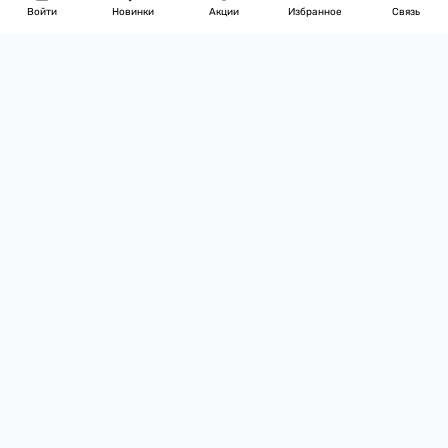
Войти
Новинки
Акции
Избранное
Связь
Перейти в контакты
Мы в соцсетях
Канал на Youtube
Сообщество в Viber
Страница в Instagram
Оплата