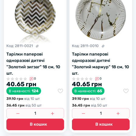
Код:
2811-0021
Код:
2811-0010
Тарілки паперові
Тарілки паперові
одноразові дитячі
одноразові дитячі
"Золотий зигзаг" 18 см, 10
"Золотий мармур" 18 см, 10
шт.
шт.
0
0
40.65 грн
40.65 грн
124
65
В наявності:
В наявності:
39.10 грн
вiд 10 шт
39.10 грн
вiд 10 шт
36.45 грн
вiд 50 шт
36.45 грн
вiд 50 шт
В кошик
В кошик