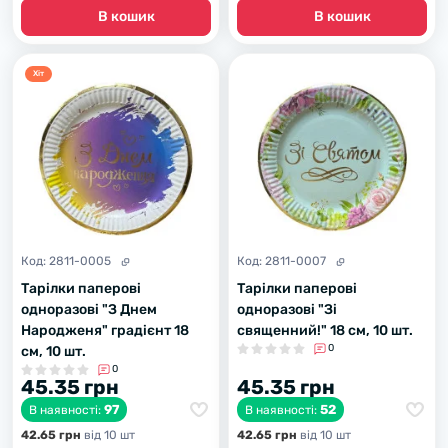
В кошик
В кошик
Хiт
Код:
2811-0005
Код:
2811-0007
Тарілки паперові
Тарілки паперові
одноразові "З Днем
одноразові "Зі
Народженя" градієнт 18
священний!" 18 см, 10 шт.
0
см, 10 шт.
0
45.35 грн
45.35 грн
97
52
В наявності:
В наявності:
42.65 грн
вiд 10 шт
42.65 грн
вiд 10 шт