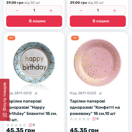
39.00 грн
вiд 50 шт
39.00 грн
вiд 50 шт
В кошик
В кошик
Хiт
Хiт
Фiльтр товарiв
Код:
2811-0012
Код:
2811-0023
Тарілки паперові
Тарілки паперові
одноразові "Happy
одноразові "Конфетті на
Birthday" блакитні 18 см,
рожевому" 18 см,10 шт
0
10 шт.
0
45.35 грн
45.35 грн