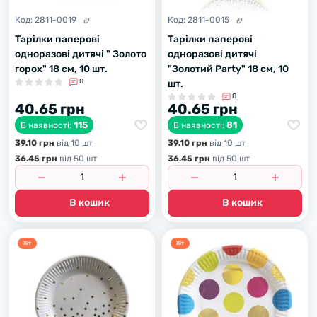
Код:
2811-0019
Код:
2811-0015
Тарілки паперові
Тарілки паперові
одноразові дитячі " Золото
одноразові дитячі
горох" 18 см, 10 шт.
"Золотий Party" 18 см, 10
0
шт.
0
40.65 грн
40.65 грн
115
81
В наявності:
В наявності:
39.10 грн
вiд 10 шт
39.10 грн
вiд 10 шт
36.45 грн
вiд 50 шт
36.45 грн
вiд 50 шт
В кошик
В кошик
Хiт
Хiт