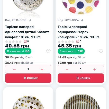
Код:
2811-0018
Код:
2811-0016
Тарілки паперові
Тарілки паперові
одноразові дитячі "Золоте
одноразові "Горох
конфеті" 18 см, 10 шт.
кольоровий" 18 см, 10 шт.
0
0
40.65 грн
45.35 грн
86
119
В наявності:
В наявності:
39.10 грн
вiд 10 шт
42.65 грн
вiд 10 шт
36.45 грн
вiд 50 шт
39.00 грн
вiд 50 шт
В кошик
В кошик