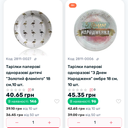
Хiт
Код:
2811-0027
Код:
2811-0006
Тарілки паперові
Тарілки паперові
одноразові дитячі
одноразові "З Днем
"Золотий фламінго" 18
Народженя" омбре 18 см,
см,10 шт.
10 шт.
0
0
40.65 грн
45.35 грн
146
96
В наявності:
В наявності:
39.10 грн
вiд 10 шт
42.65 грн
вiд 10 шт
36.45 грн
вiд 50 шт
39.00 грн
вiд 50 шт