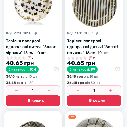
Код:
2811-0020
Код:
2811-0009
Тарілки паперові
Тарілки паперові
одноразові дитячі "Золоті
одноразові дитячі "Золоті
зірочки" 18 см, 10 шт.
смужки" 18 см, 10 шт.
0
0
40.65 грн
40.65 грн
104
99
В наявності:
В наявності:
39.10 грн
вiд 10 шт
39.10 грн
вiд 10 шт
36.45 грн
вiд 50 шт
36.45 грн
вiд 50 шт
В кошик
В кошик
Хiт