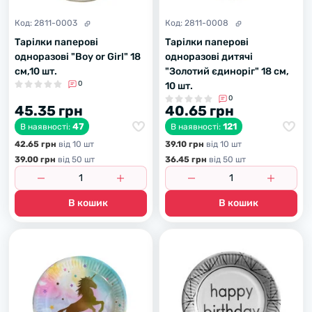
Код:
2811-0003
Код:
2811-0008
Тарілки паперові
Тарілки паперові
одноразові "Boy or Girl" 18
одноразові дитячі
см,10 шт.
"Золотий єдиноріг" 18 см,
0
10 шт.
0
45.35 грн
40.65 грн
47
121
В наявності:
В наявності:
42.65 грн
вiд 10 шт
39.10 грн
вiд 10 шт
39.00 грн
вiд 50 шт
36.45 грн
вiд 50 шт
В кошик
В кошик