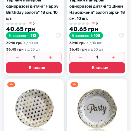
Тарілки паперові
Тарілки паперові
одноразові дитячі "Happy
одноразові дитячі "З Днем
Birthday золото" 18 см, 10
Народженя" золоті зірки 18
шт.
см, 10 шт.
0
0
40.65 грн
40.65 грн
113
108
В наявності:
В наявності:
39.10 грн
вiд 10 шт
39.10 грн
вiд 10 шт
36.45 грн
вiд 50 шт
36.45 грн
вiд 50 шт
В кошик
В кошик
Хiт
Хiт