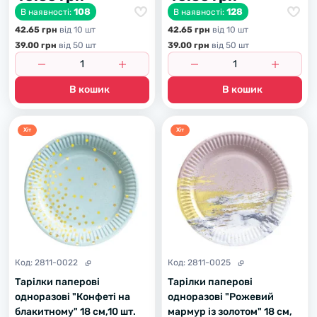
108
128
В наявності:
В наявності:
42.65 грн
вiд 10 шт
42.65 грн
вiд 10 шт
39.00 грн
вiд 50 шт
39.00 грн
вiд 50 шт
В кошик
В кошик
Хiт
Хiт
Код:
2811-0022
Код:
2811-0025
Тарілки паперові
Тарілки паперові
одноразові "Конфеті на
одноразові "Рожевий
блакитному" 18 см,10 шт.
мармур із золотом" 18 см,