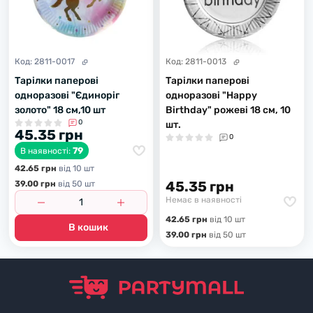
Код:
2811-0017
Код:
2811-0013
Тарілки паперові
Тарілки паперові
одноразові "Єдиноріг
одноразові "Happy
золото" 18 см,10 шт
Birthday" рожеві 18 см, 10
0
шт.
45.35 грн
0
79
В наявності:
42.65 грн
вiд 10 шт
45.35 грн
39.00 грн
вiд 50 шт
Немає в наявності
42.65 грн
вiд 10 шт
В кошик
39.00 грн
вiд 50 шт