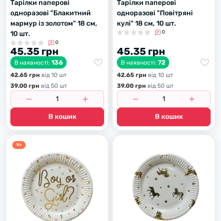
Тарілки паперові
Тарілки паперові
одноразові "Блакитний
одноразові "Повітряні
мармур із золотом" 18 см,
кулі" 18 см, 10 шт.
0
10 шт.
0
45.35 грн
45.35 грн
136
72
В наявності:
В наявності:
42.65 грн
вiд 10 шт
42.65 грн
вiд 10 шт
39.00 грн
вiд 50 шт
39.00 грн
вiд 50 шт
В кошик
В кошик
Хiт