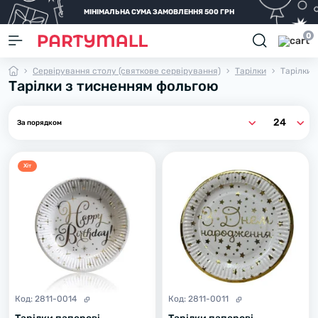
МІНІМАЛЬНА СУМА ЗАМОВЛЕННЯ 500 ГРН
0
Сервірування столу (святкове сервірування)
Тарілки
Тарілки 
Тарілки з тисненням фольгою
Хiт
Код:
2811-0014
Код:
2811-0011